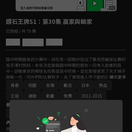
回首頁
登入後即可解鎖專屬任務
Play
鑽石王牌S1
：第30集 贏家與輸家
已完結 / 共 75 集
5.0
分享
收藏
國中時期最後的大賽中，卻在第一回戰中投出了暴投而輸掉比賽的
投手澤村榮純，本來決定要與國中時期的朋友一同考入故鄉的高
中，卻被東京的棒球名校青道高中挖角，並在那裡遇見了天才捕手
御幸一也、同伴們和比賽對手，為了實現進入甲子園的夢想澤村榮
顯示更多
純下定決心加強鍛鍊，努力達到自己的目標。
青春
校園
友情
勵志
日本
熱血
王道
運動
動畫
免費
2011-2015
參與演員
增原光幸
內容標籤
普遍級