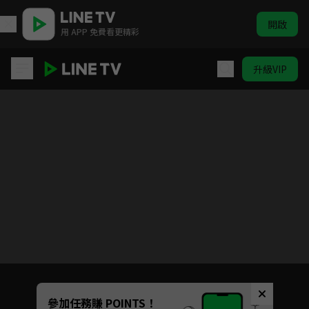
開啟
用 APP 免費看更精彩
升級VIP
鑽石王牌S1
目前未允許這部影片在你所在的地區播放
如有不便請見諒
Unmute
參加任務賺 POINTS！