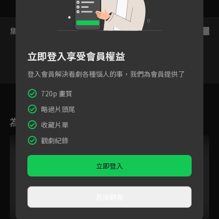
集數列表
反序
立即登入享受會員權益
登入會員解決看劇各種惱人的事，我們為會員提供了
27
28
29
30
31
32
3
720p 畫質
略過片頭尾
為您推薦
收藏片單
觀劇紀錄
立即登入
直接觀看