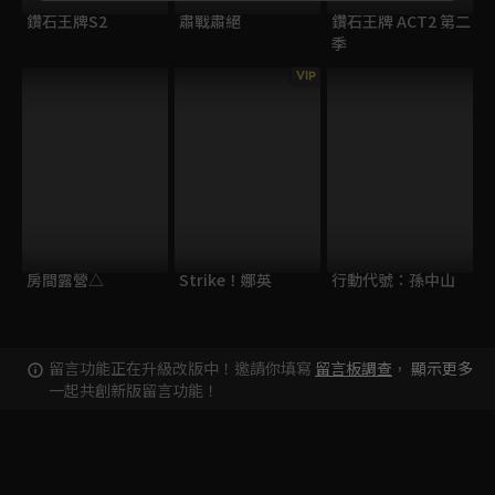
鑽石王牌S2
肅戰肅絕
鑽石王牌 ACT2 第二
季
VIP
房間露營△
Strike！娜英
行動代號：孫中山
留言功能正在升級改版中！邀請你填寫
留言板調查
，
顯示更多
一起共創新版留言功能！