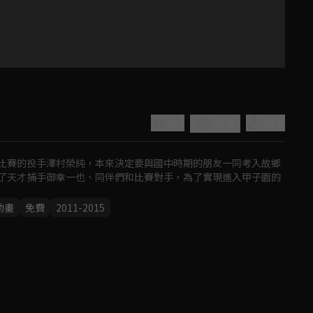
5.0
分享
收藏
比賽的投手澤村榮純，本來決定要與國中時期的朋友一同考入故鄉
了天才捕手御幸一也、同伴們和比賽對手，為了實現進入甲子園的
動畫
免費
2011-2015
Play
Video