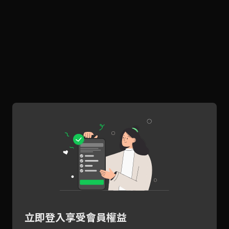
立即登入享受會員權益