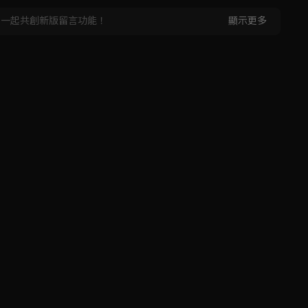
，一起共創新版留言功能！
顯示更多