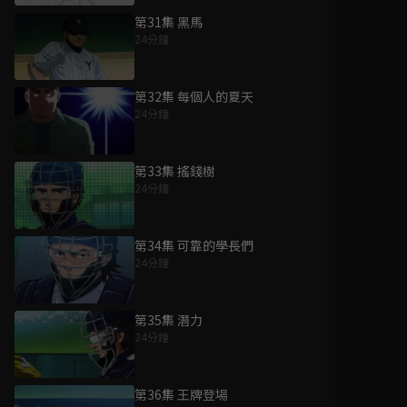
第31集 黑馬
24分鐘
第32集 每個人的夏天
24分鐘
第33集 搖錢樹
24分鐘
第34集 可靠的學長們
24分鐘
第35集 潛力
24分鐘
第36集 王牌登場