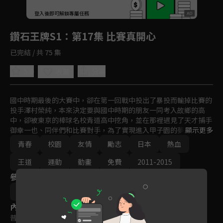
回首頁
登入後即可解鎖專屬任務
Play
鑽石王牌S1
：第17集 比賽真開心
已完結 / 共 75 集
5.0
分享
收藏
國中時期最後的大賽中，卻在第一回戰中投出了暴投而輸掉比賽的
投手澤村榮純，本來決定要與國中時期的朋友一同考入故鄉的高
中，卻被東京的棒球名校青道高中挖角，並在那裡遇見了天才捕手
御幸一也、同伴們和比賽對手，為了實現進入甲子園的夢想澤村榮
顯示更多
純下定決心加強鍛鍊，努力達到自己的目標。
青春
校園
友情
勵志
日本
熱血
王道
運動
動畫
免費
2011-2015
參與演員
增原光幸
內容標籤
普遍級