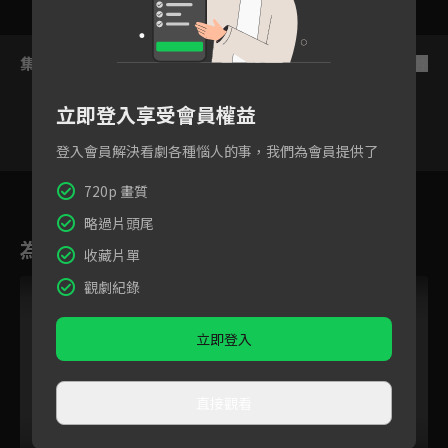
集數列表
反序
立即登入享受會員權益
登入會員解決看劇各種惱人的事，我們為會員提供了
14
15
16
17
18
19
2
720p 畫質
略過片頭尾
為您推薦
收藏片單
觀劇紀錄
立即登入
直接觀看