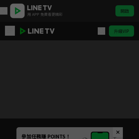
開啟
用 APP 免費看更精彩
升級VIP
鑽石王牌S1
目前未允許這部影片在你所在的地區播放
如有不便請見諒
Unmute
參加任務賺 POINTS！