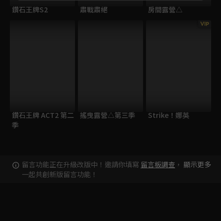
鑽石王牌S2
肅戰肅絕
房間露營△
VIP
鑽石王牌 ACT2 第二
搖曳露營△第三季
Strike！娜英
季
留言功能正在升級改版中！邀請你填寫
留言板調查
，
顯示更多
一起共創新版留言功能！