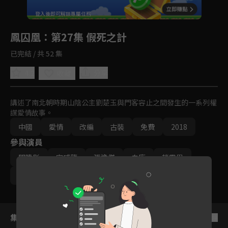
回首頁
登入後即可解鎖專屬任務
Play
鳳囚凰
：第27集 假死之計
已完結 / 共 52 集
4.2
分享
收藏
講述了南北朝時期山陰公主劉楚玉與門客容止之間發生的一系列權
謀愛情故事。
中國
愛情
改編
古裝
免費
2018
參與演員
關曉彤
宋威龍
張逸傑
白鹿
趙露思
吳謹言
許凱
集數列表
反序