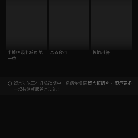
半城明媚半城雨 第
烏衣夜行
模範刑警
一季
留言功能正在升級改版中！邀請你填寫
留言板調查
，
顯示更多
一起共創新版留言功能！