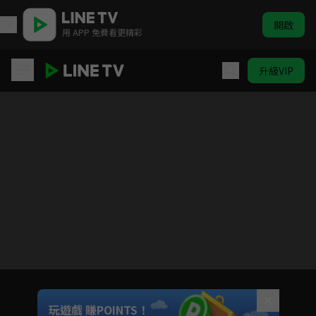
開啟
用 APP 免費看更精彩
升級VIP
鳳囚凰
目前未允許這部影片在你所在的地區播放
如有不便請見諒
Unmute
玩遊戲 賺POINTS！