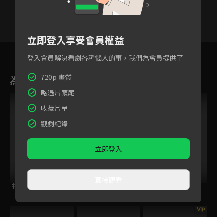
立即登入享受會員權益
24
25
26
27
28
29
3
登入會員解決看劇各種惱人的事，我們為會員提供了
720p 畫質
為您推薦
略過片頭尾
VIP
收藏片單
觀劇紀錄
立即登入
直接觀看
神鵰俠侶
嫦娥奔月
半城明媚半城雨 第
二季
VIP