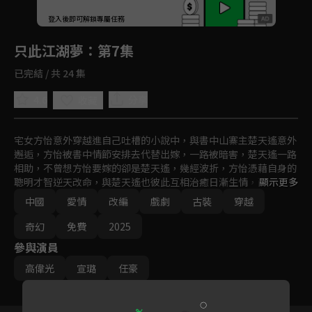
回首頁
登入後即可解鎖專屬任務
Play
只此江湖夢
：第7集
已完結 / 共 24 集
4.6
分享
收藏
宅女方怡意外穿越進自己吐槽的小說中，與書中山寨主楚天遙意外
邂逅，方怡被書中情節安排去代替出嫁，一路被暗害，楚天遙一路
相助，不曾想方怡要嫁的卻是楚天遙，幾經波折，方怡憑藉自身的
聰明才智逆天改命，與楚天遙也彼此互相治癒日漸生情，兩人最終
顯示更多
譜寫了一段美好的愛情故事。
中國
愛情
改編
戲劇
古裝
穿越
奇幻
免費
2025
參與演員
高偉光
宣璐
任豪