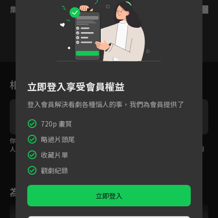
集數列表
反序
4
5
6
7
8
9
1
相關花絮
立即登入享受會員權益
登入會員解決看劇各種惱人的事，我們為會員提供了
720p 畫質
略過片頭尾
你就是我心中所念之
狠起來連自己的醋都
高偉光承諾守護一生，
人！高偉光面對心意洞
吃！宣璐故意演戲高偉
宣璐卻坦言我不是你要
收藏片單
穴裡吻宣璐
光大吃飛醋
找的人？
觀劇紀錄
為您推薦
立即登入