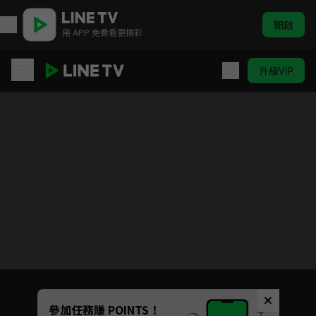
開啟
用 APP 免費看更精彩
升級VIP
只此江湖夢
目前未允許這部影片在你所在的地區播放
如有不便請見諒
Unmute
參加任務賺 POINTS！