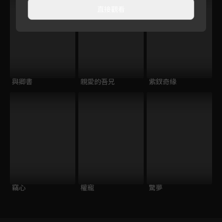
直接觀看
與卿書
親愛的吾兄
紫釵奇緣
竊心
權寵
驚夢