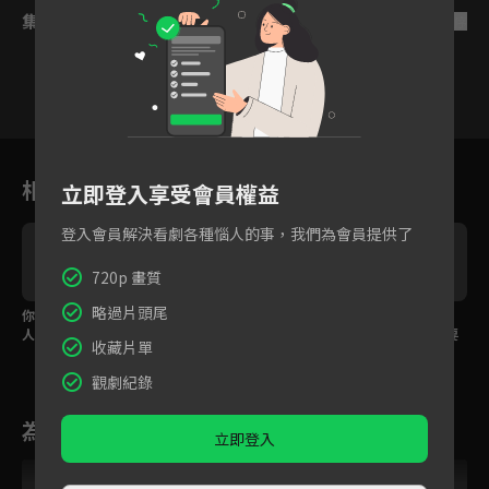
集數列表
反序
19
20
21
22
23
24
相關花絮
立即登入享受會員權益
登入會員解決看劇各種惱人的事，我們為會員提供了
720p 畫質
略過片頭尾
你就是我心中所念之
狠起來連自己的醋都
高偉光承諾守護一生，
人！高偉光面對心意洞
吃！宣璐故意演戲高偉
宣璐卻坦言我不是你要
收藏片單
穴裡吻宣璐
光大吃飛醋
找的人？
觀劇紀錄
為您推薦
立即登入