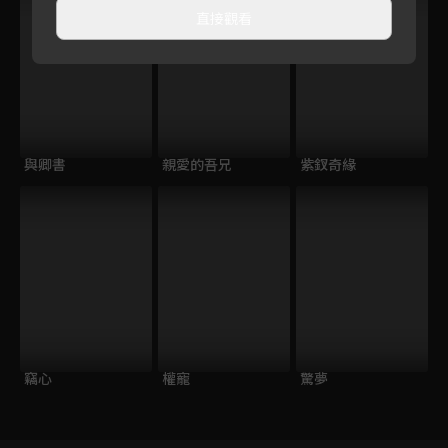
直接觀看
與卿書
親愛的吾兄
紫釵奇緣
竊心
權寵
驚夢