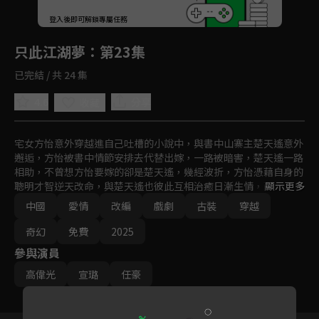
回首頁
登入後即可解鎖專屬任務
Play
只此江湖夢
：第23集
已完結 / 共 24 集
4.6
分享
收藏
宅女方怡意外穿越進自己吐槽的小說中，與書中山寨主楚天遙意外
邂逅，方怡被書中情節安排去代替出嫁，一路被暗害，楚天遙一路
相助，不曾想方怡要嫁的卻是楚天遙，幾經波折，方怡憑藉自身的
聰明才智逆天改命，與楚天遙也彼此互相治癒日漸生情，兩人最終
顯示更多
譜寫了一段美好的愛情故事。
中國
愛情
改編
戲劇
古裝
穿越
奇幻
免費
2025
參與演員
高偉光
宣璐
任豪