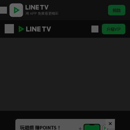
開啟
用 APP 免費看更精彩
升級VIP
只此江湖夢
目前未允許這部影片在你所在的地區播放
如有不便請見諒
Unmute
玩遊戲 賺POINTS！