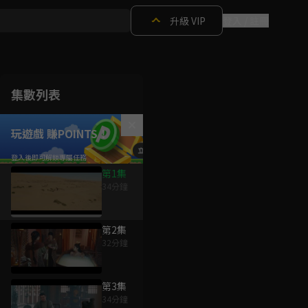
升級 VIP
登入 / 註冊
集數列表
玩遊戲 賺POINTS！
第1集
34分鐘
第2集
32分鐘
第3集
34分鐘