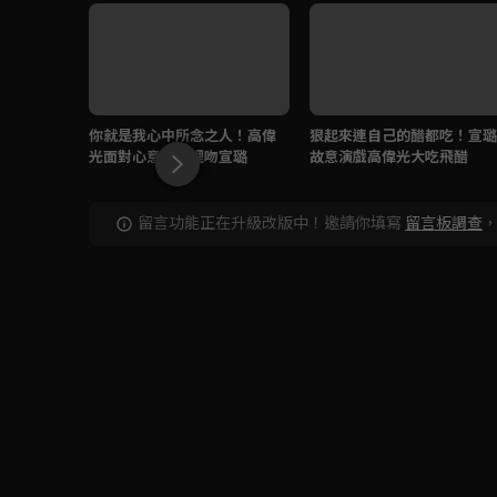
你就是我心中所念之人！高偉
狠起來連自己的醋都吃！宣璐
光面對心意洞穴裡吻宣璐
故意演戲高偉光大吃飛醋
留言功能正在升級改版中！邀請你填寫
留言板調查