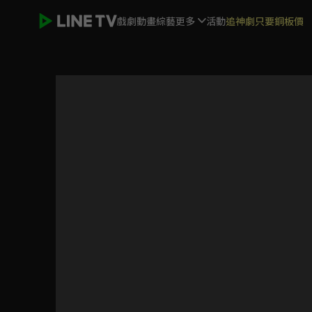
戲劇
動畫
綜藝
更多
活動
追神劇只要銅板價
只此江湖夢