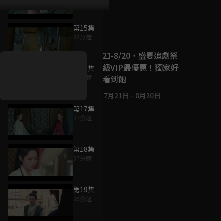
第15集
好康資訊
32分鐘
7/21-8/20，盛夏追劇祭
升級VIP最優惠！獨家好
第16集
戲看到飽
38分鐘
7月21日
-
8月20日
第17集
37分鐘
第18集
37分鐘
第19集
36分鐘