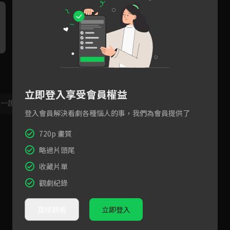
高偉光承諾守護一生，宣璐卻
自救意外施展武功！高偉光宣
宣
坦言我不是你要找的人？
璐歷劫重逢相擁
氛
立即登入享受會員權益
，一起共創新版留言功能！
顯示更多
登入會員解決看劇各種惱人的事，我們為會員提供了
720p 畫質
略過片頭尾
收藏片單
觀劇紀錄
直接觀看
立即登入