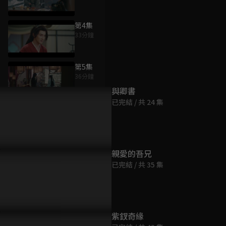
第4集
33分鐘
為您推薦
第5集
36分鐘
與卿書
已完結 / 共 24 集
第6集
32分鐘
第7集
親愛的吾兄
33分鐘
已完結 / 共 35 集
第8集
34分鐘
紫釵奇緣