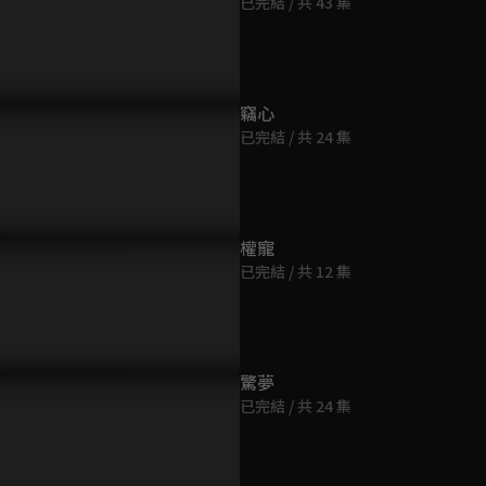
已完結 / 共 43 集
第9集
36分鐘
第10集
竊心
32分鐘
璐意外目睹高偉光洗澡！氣
我就是你的歸途，宣璐為高偉
我想救的只
已完結 / 共 24 集
到這了一起去⋯抓雞？
光下花雪浪漫告白！
用綠茶的方
第11集
33分鐘
權寵
已完結 / 共 12 集
第12集
36分鐘
第13集
驚夢
38分鐘
已完結 / 共 24 集
第14集
33分鐘