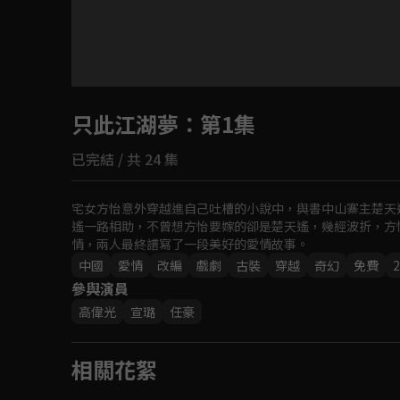
目前未允許這部影片在你所在的地區播放
只此江湖夢
如有不便請見諒
：第1集
已完結 / 共 24 集
回首頁
宅女方怡意外穿越進自己吐槽的小說中，與書中山寨主楚天
遙一路相助，不曾想方怡要嫁的卻是楚天遙，幾經波折，方
情，兩人最終譜寫了一段美好的愛情故事。
中國
愛情
改編
戲劇
古裝
穿越
奇幻
免費
2
參與演員
高偉光
宣璐
任豪
相關花絮