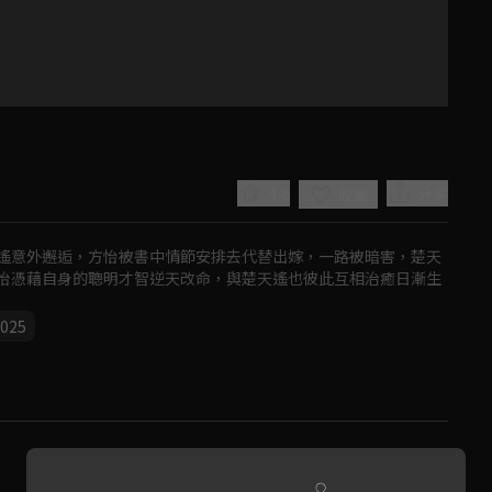
4.6
分享
收藏
遙意外邂逅，方怡被書中情節安排去代替出嫁，一路被暗害，楚天
怡憑藉自身的聰明才智逆天改命，與楚天遙也彼此互相治癒日漸生
025
Play
Video