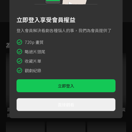
立即登入享受會員權益
24
25
26
27
28
29
3
登入會員解決看劇各種惱人的事，我們為會員提供了
720p 畫質
為您推薦
略過片頭尾
收藏片單
觀劇紀錄
立即登入
直接觀看
霹靂兵燹之刀戟戡魔
霹靂皇朝之龍城聖影
霹靂兵燹之刀戟戡魔
錄
錄2