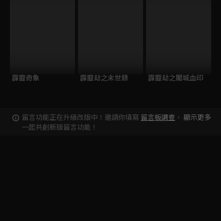
霹靂奇象
霹靂劫之末世錄
霹靂劫之闍城血印
留言功能正在升級改版中！邀請你填寫
留言板調查
，
顯示更多
一起共創新版留言功能！