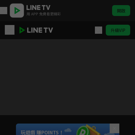
開啟
用 APP 免費看更精彩
升級VIP
霹靂劍蹤
目前未允許這部影片在你所在的地區播放
如有不便請見諒
Unmute
玩遊戲 賺POINTS！