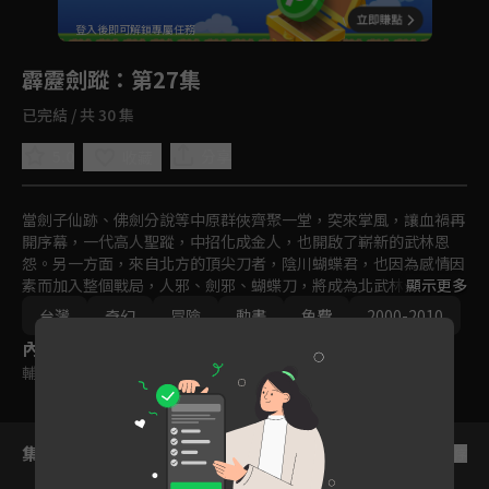
回首頁
登入後即可解鎖專屬任務
Play
霹靂劍蹤
：第27集
已完結 / 共 30 集
5.0
分享
收藏
當劍子仙跡、佛劍分說等中原群俠齊聚一堂，突來掌風，讓血禍再
開序幕，一代高人聖蹤，中招化成金人，也開啟了嶄新的武林恩
怨。另一方面，來自北方的頂尖刀者，陰川蝴蝶君，也因為感情因
素而加入整個戰局，人邪、劍邪、蝴蝶刀，將成為北武林全新的刀
顯示更多
劍金三角。素還真、六醜廢人、劍子仙跡、佛劍分說，四人同心協
台灣
奇幻
冒險
動畫
免費
2000-2010
力，歷經幾番波折，而出手金銀鄧九五、黑暗之間夜重生，又會帶
內容標籤
來怎樣的浩劫？一切分曉，盡在霹靂劍蹤！
輔導十二歲級
集數列表
反序