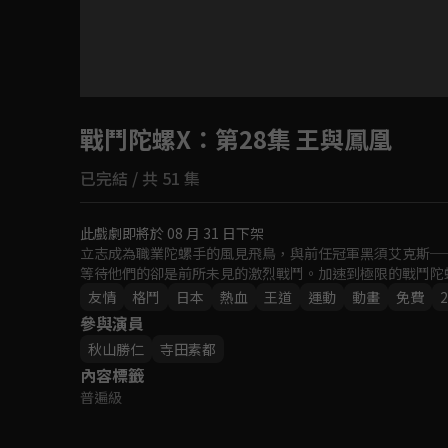
目前未允許這部影片在你所在的地區播放
戰鬥陀螺X
如有不便請見諒
：第28集 王與鳳凰
已完結 / 共 51 集
回首頁
此戲劇即將於 08 月 31 日下架
立志成為職業陀螺手的風見飛鳥，與前任冠軍黑須艾克斯──
等待他們的卻是前所未見的激烈戰鬥。加速到極限的戰鬥陀
友情
格鬥
日本
熱血
王道
運動
動畫
免費
2
參與演員
秋山勝仁
寺田素都
內容標籤
普遍級