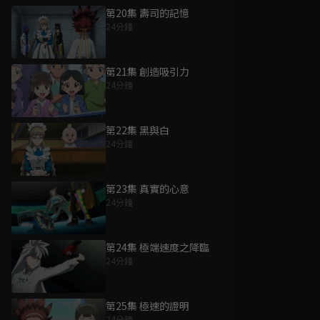
第20集 壽司的記憶
24分鐘
第21集 創造吸引力
24分鐘
第22集 黑與白
24分鐘
第23集 真實的心意
24分鐘
第24集 極端速度之降臨
24分鐘
第25集 極速的證明
24分鐘