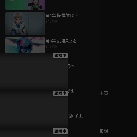
第4集 陀螺贊助商
24分鐘
為您推薦
第5集 前進X巨塔
24分鐘
請世界吃桌
跟播中
跟播至第 8 集
第6集 獅子叢林
24分鐘
第7集 萬獸野性
今日免費版-空中英
跟播中
24分鐘
語教室
跟播至第 3 集
第8集 假面與獅子王
24分鐘
今日免費版-大家說
跟播中