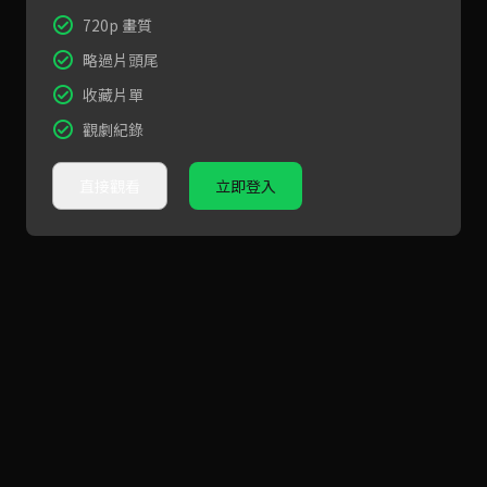
720p 畫質
略過片頭尾
收藏片單
觀劇紀錄
直接觀看
立即登入