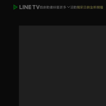
戲劇
動畫
綜藝
更多
活動
獨家日劇全新開播
戰鬥陀螺X