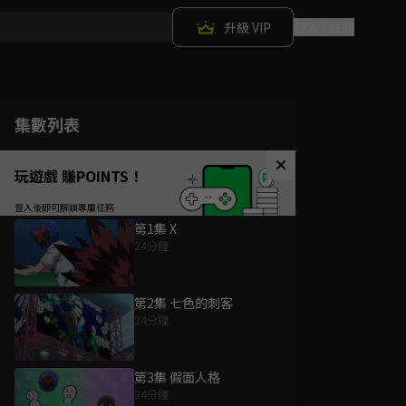
升級 VIP
登入 / 註冊
集數列表
玩遊戲 賺POINTS！
第1集 X
24分鐘
第2集 七色的刺客
24分鐘
第3集 假面人格
24分鐘