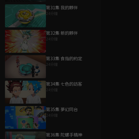
第31集 我的夥伴
24分鐘
第32集 新的夥伴
24分鐘
第33集 食指的約定
24分鐘
第34集 七色的訪客
24分鐘
第35集 夢幻同台
24分鐘
第36集 陀螺手精神