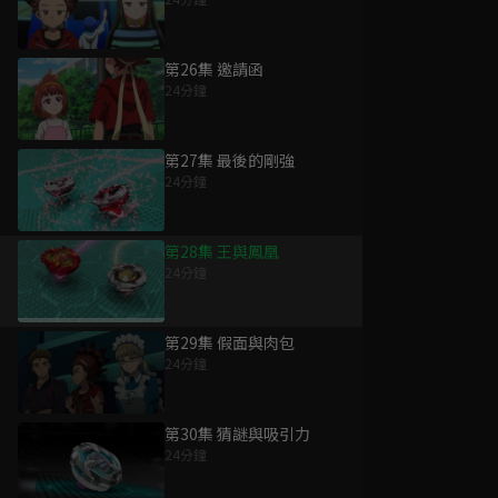
第26集 邀請函
24分鐘
第27集 最後的剛強
24分鐘
第28集 王與鳳凰
24分鐘
第29集 假面與肉包
24分鐘
第30集 猜謎與吸引力
24分鐘