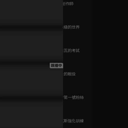
英語
第9集 陀螺創作師
跟播至第 3 集
24分鐘
第10集 職業級的世界
耀眼
24分鐘
已完結 / 共 30 集
第11集 卡德瓦的考試
24分鐘
寶島西米樂
跟播中
跟播至第 305 集
第12集 最後的戰役
24分鐘
第13集 天字第一號粉絲
後浪
24分鐘
已完結 / 共 40 集
第14集 艾克斯強化訓練
24分鐘