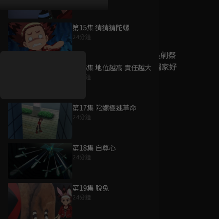
第15集 猜猜猜陀螺
好康資訊
24分鐘
7/21-8/20，盛夏追劇祭
升級VIP最優惠！獨家好
第16集 地位越高 責任越大
戲看到飽
24分鐘
7月21日
-
8月20日
第17集 陀螺極速革命
24分鐘
第18集 自尊心
24分鐘
第19集 脫兔
24分鐘