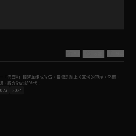
5.0
分享
收藏
「假面X」相遇並組成隊伍，目標是踏上 X 巨塔的頂端。然而，
螺，將奔馳於新時代！
023
2024
Play
Video