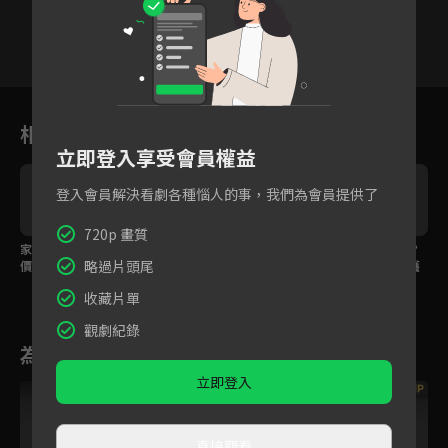
7
8
9
10
11
12
1
相關花絮
立即登入享受會員權益
登入會員解決看劇各種惱人的事，我們為會員提供了
720p 畫質
家庭主婦上不了檯面？
高冷醫生醉後反差萌，
大兒子吃小兒子的醋？
略過片頭尾
價值觀偏差有問題的是
崩潰大哭學不會「看淡
爸爸靠一句話成功守護
你！
生死」！
補湯！
收藏片單
觀劇紀錄
為您推薦
立即登入
VIP
直接觀看