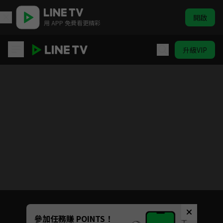
開啟
用 APP 免費看更精彩
升級VIP
180天重啟計劃
目前未允許這部影片在你所在的地區播放
如有不便請見諒
Unmute
參加任務賺 POINTS！