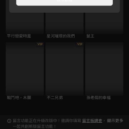
平行戀愛時差
星河璀璨的我們
鼠王
VIP
VIP
戰鬥吧，木蘭
不二兄弟
孫老倔的幸福
留言功能正在升級改版中！邀請你填寫
留言板調查
，
顯示更多
一起共創新版留言功能！