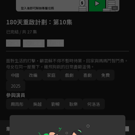
回首頁
登入後即可解鎖專屬任務
Play
180天重啟計劃
：第10集
已完結 / 共 27 集
4.5
分享
收藏
面對生活的打擊，顧雲蘇不得不暫時待業，回家與媽媽鬥智鬥勇。
母女在同一屋簷下，雞飛狗跳的日常盡顯溫情。
中國
改編
家庭
戲劇
喜劇
免費
2025
參與演員
周雨彤
吳越
劉暢
耿樂
何洛洛
集數列表
反序