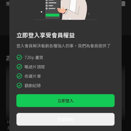
集數列表
反序
立即登入享受會員權益
8
9
10
11
12
13
1
登入會員解決看劇各種惱人的事，我們為會員提供了
為您推薦
720p 畫質
略過片頭尾
收藏片單
觀劇紀錄
立即登入
直接觀看
Hello Kitty與好朋
Hello Kitty與好朋
Hello Kitty與好朋
友的超可愛大冒險
友的超可愛大冒險
友的超可愛大冒險