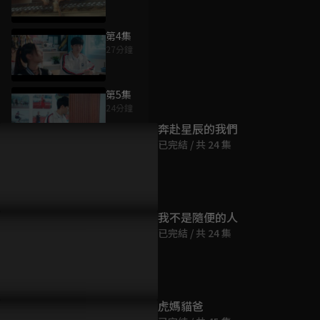
第4集
27分鐘
為您推薦
第5集
24分鐘
奔赴星辰的我們
已完結 / 共 24 集
第6集
26分鐘
第7集
我不是隨便的人
24分鐘
已完結 / 共 24 集
第8集
30分鐘
虎媽貓爸