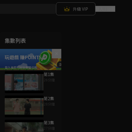
升級 VIP
登入 / 註冊
集數列表
玩遊戲 賺POINTS！
第1集
26分鐘
第2集
28分鐘
第3集
27分鐘