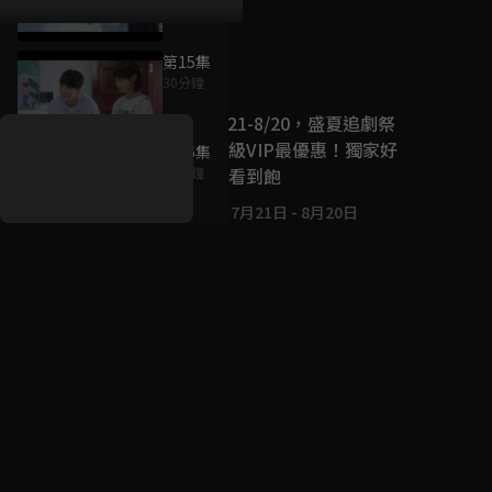
第15集
好康資訊
30分鐘
7/21-8/20，盛夏追劇祭
升級VIP最優惠！獨家好
第16集
戲看到飽
27分鐘
7月21日
-
8月20日