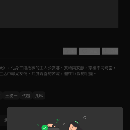
4.0
分享
收藏
歲》，化身三段故事的主人公安娜、安崎與安靜，穿梭不同時空，
生活中尋覓友情，共度青春的苦澀，迎來17歲的蛻變。
Play
渝
王諾一
代超
孔琳
Video
，一起共創新版留言功能！
顯示更多