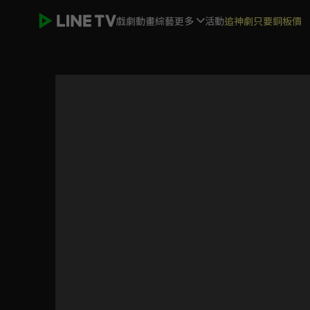
戲劇
動畫
綜藝
更多
活動
追神劇只要銅板價
我奇怪的17歲³