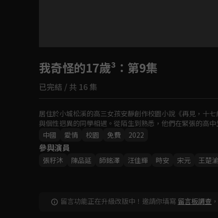
目前未允許這部影片在你所在的地區播放
我奇怪的17歲³
如有不便請見諒
：第9集
已完結 / 共 16 集
回首頁
居住於小城松溪的高三女孩安靜創作校園小說《再見，十七
與個性迥異的同學相遇。從陌生到熟悉，他們在緊張的高中
中國
愛情
校園
免費
2022
參與演員
張籽沐
陳品延
師銘澤
汪佳輝
時安
宋元
王楚
留言功能正在升級改版中！邀請你填寫
留言板調查