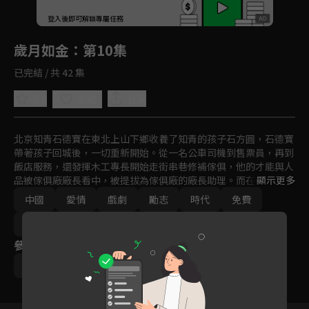
回首頁
登入後即可解鎖專屬任務
Play
歲月如金
：第10集
已完結 / 共 42 集
0.0
分享
收藏
北京知青石德寶在東北上山下鄉收養了知青的孩子石方圓，石德寶
帶著孩子回城後，一切重新開始。從一名公車司機到售票員，再到
飯店服務，還發揮木工專長開始走街串巷修補傢俱，他的才能與人
品被傢俱廠廠長看中，被提拔為傢俱廠的廠長助理。而在學成歸來
顯示更多
的初戀女友羅小馬幫助下，石德寶開始了創業之路。
中國
愛情
戲劇
勵志
時代
免費
2011-2015
參與演員
張豐毅
顏丙燕
左小青