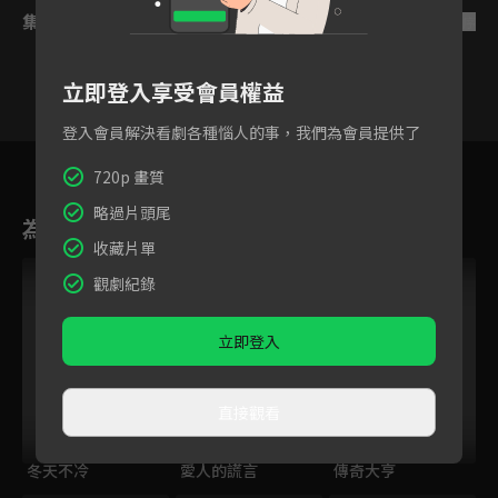
集數列表
反序
立即登入享受會員權益
登入會員解決看劇各種惱人的事，我們為會員提供了
7
8
9
10
11
12
1
720p 畫質
略過片頭尾
為您推薦
收藏片單
觀劇紀錄
立即登入
直接觀看
冬天不冷
愛人的謊言
傳奇大亨