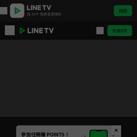
開啟
用 APP 免費看更精彩
升級VIP
歲月如金
目前未允許這部影片在你所在的地區播放
如有不便請見諒
Unmute
參加任務賺 POINTS！