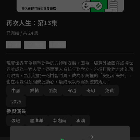
回首頁
登入後即可解鎖專屬任務
Play
再次人生
：第13集
已完結 / 共 24 集
4.6
分享
收藏
現實世界互為競爭對手的方黎和安航，因為一場意外被困在虛擬世
界並成為一對夫妻。然而兩人系統任務對立，必須打敗對方才能回
到現實，為此他們一路鬥智鬥勇，成為系統裡的「史密斯夫婦」，
也在相愛相殺間彼此動心，最終成功改寫系統的規則！
中國
愛情
戲劇
穿越
奇幻
免費
2025
參與演員
張耀
盧洋洋
郭迦南
李澳