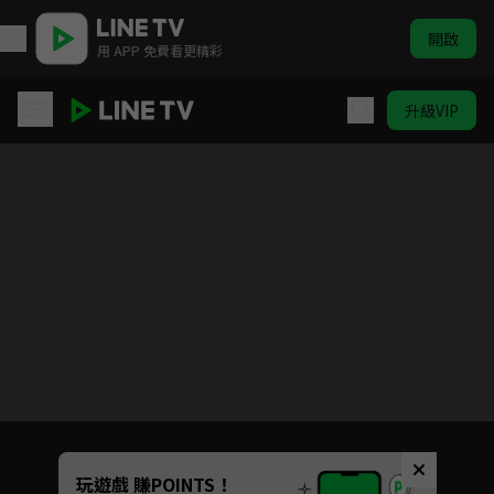
開啟
用 APP 免費看更精彩
升級VIP
再次人生
目前未允許這部影片在你所在的地區播放
如有不便請見諒
Unmute
玩遊戲 賺POINTS！