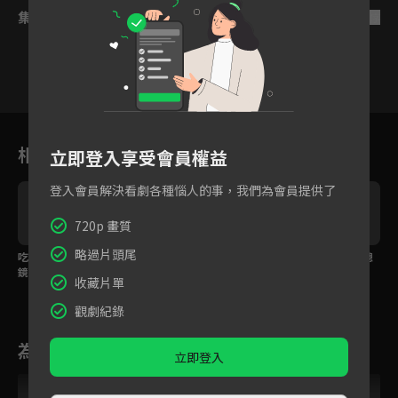
集數列表
反序
10
11
12
13
14
15
1
相關花絮
立即登入享受會員權益
登入會員解決看劇各種惱人的事，我們為會員提供了
720p 畫質
略過片頭尾
吃醋、生氣、自帶濾
在情敵面前不能輸！盧
動我女人？找死！霸總
鏡，愛上一個人三部
洋洋巧露身材張耀貼心
怒砸酒瓶狠揍變態色
收藏片單
曲？
披衣
狼！
觀劇紀錄
為您推薦
立即登入