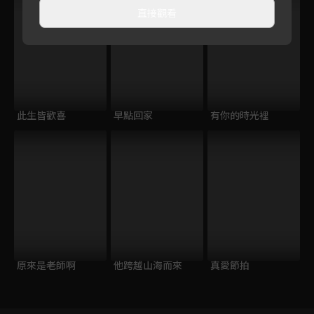
直接觀看
此生皆歡喜
早點回家
有你的時光裡
原來是老師啊
他跨越山海而來
真愛節拍