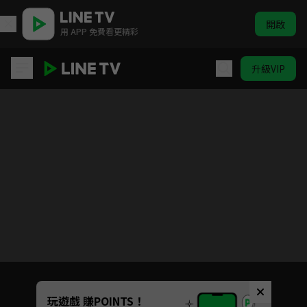
開啟
用 APP 免費看更精彩
升級VIP
無主之花
目前未允許這部影片在你所在的地區播放
如有不便請見諒
Unmute
玩遊戲 賺POINTS！