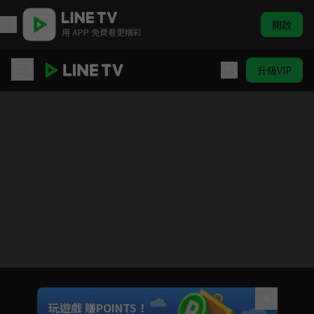
開啟
用 APP 免費看更精彩
升級VIP
伊莉莎白與菲利普：愛與職責 第1季
目前未允許這部影片在你所在的地區播放
如有不便請見諒
Unmute
玩遊戲 賺POINTS！