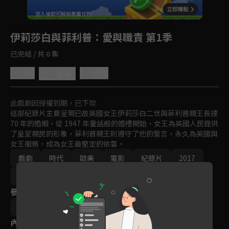
回首頁
登入後即可解鎖專屬任務
Play
伊莉莎白與菲利普：愛與職責 第1季
已完結 / 共 0 集
4.0
分享
收藏
此戲劇因授權到期，已下架
這部紀錄片主要呈現已故英國女王伊莉莎白二世與菲利普親王長達 
70 年的婚姻，從 1947 年童話般的婚禮開始，女王為英國人民提供
了皇室親民的形象，菲利普親王則遵守了他的誓言，永久為英國與
女王服務，成為女王最堅定的依靠。
戲劇
時代
歐美
電影
紀錄片
2017
VIP會員
英倫風潮
參與演員
英國女王伊莉莎白二世
菲利普親王
內容標籤