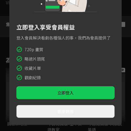
VIP
｜
普遍級
集數列表
反序
立即登入享受會員權益
登入會員解決看劇各種惱人的事，我們為會員提供了
720p 畫質
為您推薦
略過片頭尾
收藏片單
跟播中
跟播中
跟播中
觀劇紀錄
立即登入
直接觀看
請世界吃桌
今日免費版-空中英
今日免費版-大家說
語教室
英語