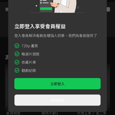
集數列表
反序
立即登入享受會員權益
登入會員解決看劇各種惱人的事，我們為會員提供了
4
5
6
7
8
9
1
720p 畫質
略過片頭尾
為您推薦
收藏片單
觀劇紀錄
立即登入
直接觀看
星奇網食
無肉不歡2
大胃王來了 第二季