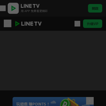
開啟
用 APP 免費看更精彩
升級VIP
大胃王來了 第一季
目前未允許這部影片在你所在的地區播放
如有不便請見諒
Unmute
玩遊戲 賺POINTS！