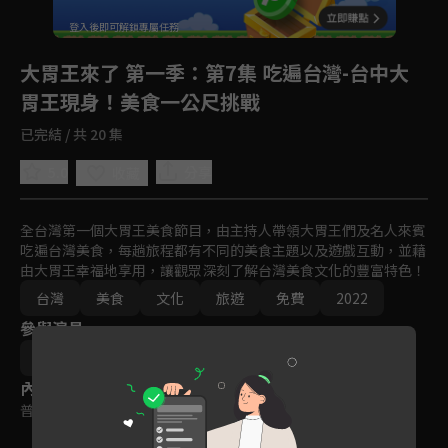
回首頁
登入後即可解鎖專屬任務
Play
大胃王來了 第一季
：第7集 吃遍台灣-台中大
胃王現身！美食一公尺挑戰
已完結 / 共 20 集
5.0
分享
收藏
全台灣第一個大胃王美食節目，由主持人帶領大胃王們及名人來賓
吃遍台灣美食，每趟旅程都有不同的美食主題以及遊戲互動，並藉
由大胃王幸福地享用，讓觀眾深刻了解台灣美食文化的豐富特色！
台灣
美食
文化
旅遊
免費
2022
參與演員
郭彥均
蔡昌憲
內容標籤
普遍級