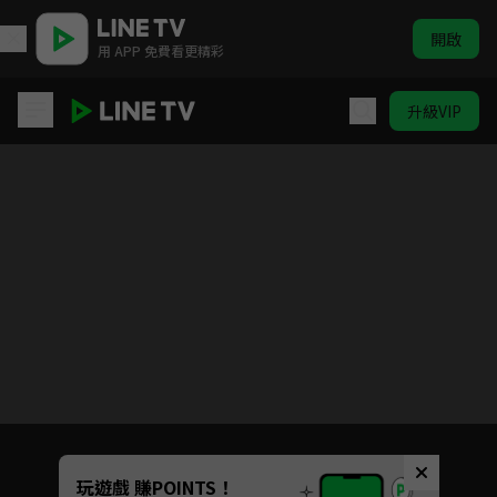
開啟
用 APP 免費看更精彩
升級VIP
倚天屠龍記
目前未允許這部影片在你所在的地區播放
如有不便請見諒
Unmute
玩遊戲 賺POINTS！