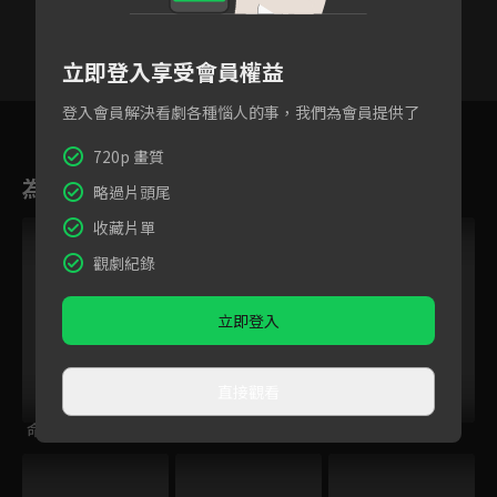
立即登入享受會員權益
登入會員解決看劇各種惱人的事，我們為會員提供了
10
11
12
13
14
15
1
720p 畫質
為您推薦
略過片頭尾
收藏片單
觀劇紀錄
立即登入
直接觀看
命運交響曲
風流少年唐伯虎
長江之戀