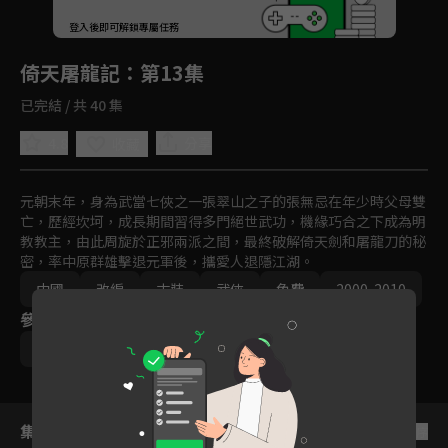
回首頁
登入後即可解鎖專屬任務
Play
倚天屠龍記
：第13集
已完結 / 共 40 集
4.8
分享
收藏
元朝末年，身為武當七俠之一張翠山之子的張無忌在年少時父母雙
亡，歷經坎坷，成長期間習得多門絕世武功，機緣巧合之下成為明
教教主，由此周旋於正邪兩派之間，最終破解倚天劍和屠龍刀的秘
密，率中原群雄擊退元軍後，攜愛人退隱江湖。
中國
改編
古裝
武俠
免費
2000-2010
參與演員
鄧超
安以軒
劉競
集數列表
反序