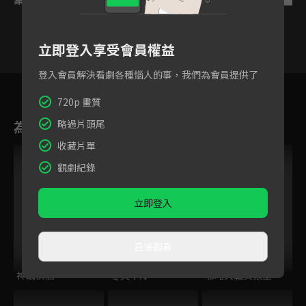
立即登入享受會員權益
登入會員解決看劇各種惱人的事，我們為會員提供了
21
22
23
24
25
26
2
720p 畫質
為您推薦
略過片頭尾
收藏片單
VIP
觀劇紀錄
立即登入
直接觀看
神鵰俠侶
冬天不冷
哪吒大戰美猴王