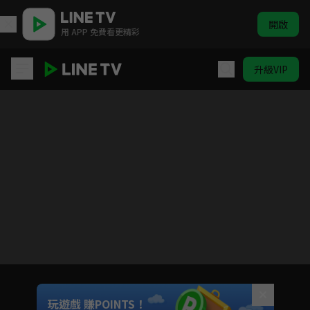
開啟
用 APP 免費看更精彩
升級VIP
神鵰俠侶
目前未允許這部影片在你所在的地區播放
如有不便請見諒
Unmute
玩遊戲 賺POINTS！