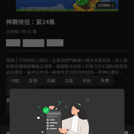
回首頁
登入後即可解鎖專屬任務
Play
神鵰俠侶
：第24集
已完結 / 共 41 集
4.8
分享
收藏
楊康之子楊過從小叛逆，在叛出師門後被小龍女收留為徒，兩人隨
後歷經種種磨難暗生情愫，雖面臨世俗眾人的壓力仍打破封建桎梏
結為連理，最終在修得一身絕世武功的同時成為一對神仙眷侶。
中國
愛情
改編
古裝
武俠
免費
2000-2010
參與演員
黃曉明
劉亦菲
王洛勇
集數列表
反序