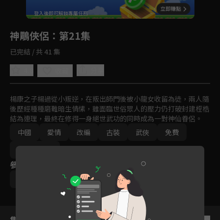
回首頁
登入後即可解鎖專屬任務
Play
神鵰俠侶
：第21集
已完結 / 共 41 集
4.8
分享
收藏
楊康之子楊過從小叛逆，在叛出師門後被小龍女收留為徒，兩人隨
後歷經種種磨難暗生情愫，雖面臨世俗眾人的壓力仍打破封建桎梏
結為連理，最終在修得一身絕世武功的同時成為一對神仙眷侶。
中國
愛情
改編
古裝
武俠
免費
2000-2010
參與演員
黃曉明
劉亦菲
王洛勇
集數列表
反序