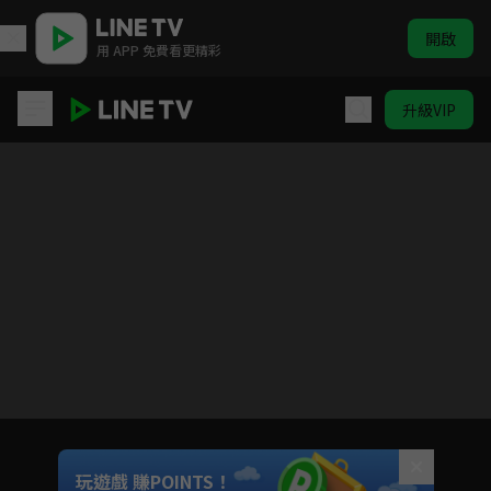
開啟
用 APP 免費看更精彩
升級VIP
神鵰俠侶
目前未允許這部影片在你所在的地區播放
如有不便請見諒
Unmute
玩遊戲 賺POINTS！