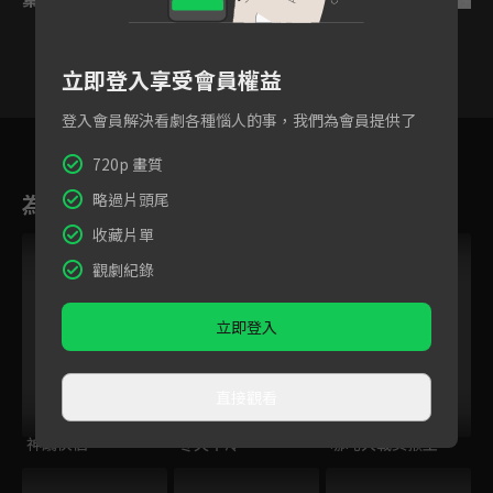
立即登入享受會員權益
登入會員解決看劇各種惱人的事，我們為會員提供了
18
19
20
21
22
23
2
720p 畫質
為您推薦
略過片頭尾
收藏片單
VIP
觀劇紀錄
立即登入
直接觀看
神鵰俠侶
冬天不冷
哪吒大戰美猴王