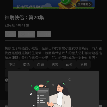
回首頁
登入後即可解鎖專屬任務
Play
神鵰俠侶
：第20集
已完結 / 共 41 集
4.8
分享
收藏
楊康之子楊過從小叛逆，在叛出師門後被小龍女收留為徒，兩人隨
後歷經種種磨難暗生情愫，雖面臨世俗眾人的壓力仍打破封建桎梏
結為連理，最終在修得一身絕世武功的同時成為一對神仙眷侶。
中國
愛情
改編
古裝
武俠
免費
2000-2010
參與演員
黃曉明
劉亦菲
王洛勇
集數列表
反序