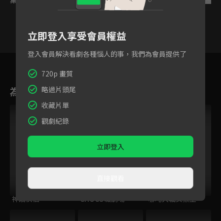
立即登入享受會員權益
登入會員解決看劇各種惱人的事，我們為會員提供了
17
18
19
20
21
22
2
720p 畫質
為您推薦
略過片頭尾
收藏片單
VIP
觀劇紀錄
立即登入
直接觀看
神鵰俠侶
CHOCO職劇場
哪吒大戰美猴王