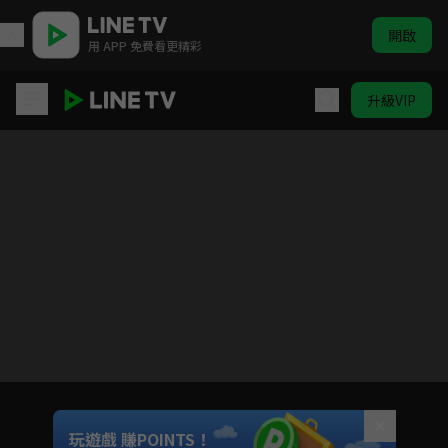
開啟
用 APP 免費看更精彩
升級VIP
神鵰俠侶
目前未允許這部影片在你所在的地區播放
如有不便請見諒
Unmute
玩遊戲 賺POINTS！