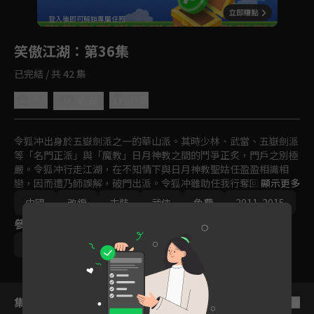
回首頁
登入後即可解鎖專屬任務
Play
笑傲江湖
：第36集
已完結 / 共 42 集
5.0
分享
收藏
令狐冲出身於五嶽劍派之一的華山派。其時少林、武當、五嶽劍派
等「名門正派」與「魔教」日月神教之間的鬥爭正炙，門戶之別極
嚴。令狐冲行走江湖，在不知情下與日月神教聖姑任盈盈相識相
戀，因而遭乃師誤解，破門出派。令狐冲雖助任我行奪回日月神教
顯示更多
教主之位，卻洞悉任氏野心，不願助紂為虐；所幸任我行暴斃，江
中國
改編
古裝
武俠
免費
2011-2015
湖上僥倖免去一場腥風血雨。最後令狐冲與任盈盈共諧連理，退出
參與演員
江湖，從此不問世事、笑傲江湖。
霍建華
陳喬恩
袁姍姍
楊蓉
陳曉
集數列表
反序