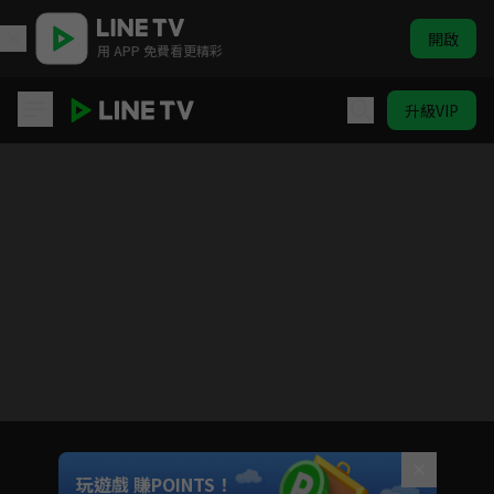
開啟
用 APP 免費看更精彩
升級VIP
笑傲江湖
目前未允許這部影片在你所在的地區播放
如有不便請見諒
Unmute
玩遊戲 賺POINTS！