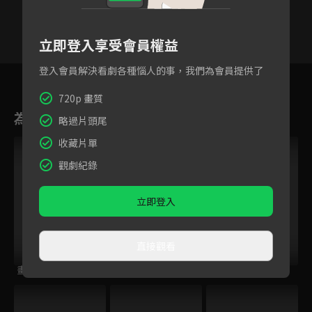
立即登入享受會員權益
登入會員解決看劇各種惱人的事，我們為會員提供了
33
34
35
36
37
38
3
720p 畫質
為您推薦
略過片頭尾
收藏片單
觀劇紀錄
立即登入
直接觀看
畫皮之真愛無悔
台灣地景全紀錄
長江之戀