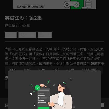
回首頁
登入後即可解鎖專屬任務
Play
笑傲江湖
：第2集
已完結 / 共 42 集
5.0
分享
收藏
令狐冲出身於五嶽劍派之一的華山派。其時少林、武當、五嶽劍派
等「名門正派」與「魔教」日月神教之間的鬥爭正炙，門戶之別極
嚴。令狐冲行走江湖，在不知情下與日月神教聖姑任盈盈相識相
戀，因而遭乃師誤解，破門出派。令狐冲雖助任我行奪回日月神教
顯示更多
教主之位，卻洞悉任氏野心，不願助紂為虐；所幸任我行暴斃，江
中國
改編
古裝
武俠
免費
2011-2015
湖上僥倖免去一場腥風血雨。最後令狐冲與任盈盈共諧連理，退出
參與演員
江湖，從此不問世事、笑傲江湖。
霍建華
陳喬恩
袁姍姍
楊蓉
陳曉
集數列表
反序