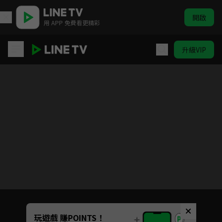
開啟
用 APP 免費看更精彩
升級VIP
笑傲江湖
目前未允許這部影片在你所在的地區播放
如有不便請見諒
Unmute
玩遊戲 賺POINTS！