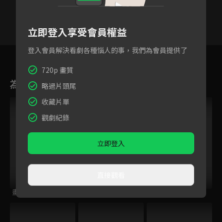
立即登入享受會員權益
登入會員解決看劇各種惱人的事，我們為會員提供了
1
2
3
4
5
6
720p 畫質
為您推薦
略過片頭尾
收藏片單
觀劇紀錄
立即登入
直接觀看
畫皮之真愛無悔
命運交響曲
長江之戀