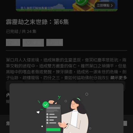
回首頁
登入後即可解鎖專屬任務
Play
霹靂劫之末世錄
：第6集
已完結 / 共 24 集
0.0
分享
收藏
葉口月人入侵苦境，造成無數的生靈塗炭，傲笑紅塵率眾抵抗，兩
軍交戰的過程中，造成雙方嚴重的傷亡。雖然葉口之禍彌平，但是
黑暗中的嗜血者徹底覺醒。獠牙肆虐，造成另一波末世的危機。劍
子仙跡、疏樓龍宿、四分之三，要如何協助佛劍分說改變這樣的結
顯示更多
果？西佛國小活佛，嗜血者中的邪之子，正與邪的雙極衝突，是光
台灣
奇幻
冒險
動畫
免費
2000-2010
明與黑暗的對立，這兩者對未來的影響是什麼？靜待闍城血印又一
內容標籤
章，霹靂劫之末世錄。
輔導十二歲級
集數列表
反序