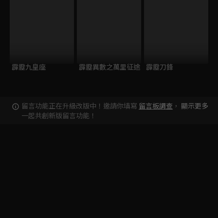
霹靂九皇座
霹靂異數之萬里征途
霹靂刀鋒
留言功能正在升級改版中！邀請你填寫
留言板調查
，
顯示更多
一起共創新版留言功能！