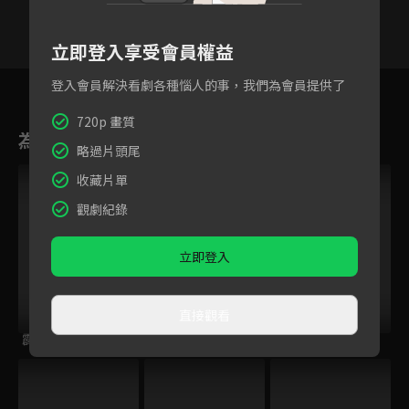
立即登入享受會員權益
3
4
5
6
7
8
9
登入會員解決看劇各種惱人的事，我們為會員提供了
720p 畫質
為您推薦
略過片頭尾
收藏片單
觀劇紀錄
立即登入
直接觀看
霹靂皇朝之龍城聖影
霹靂劫之闍城血印
霹靂劍蹤