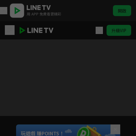
開啟
用 APP 免費看更精彩
升級VIP
霹靂劫之末世錄
目前未允許這部影片在你所在的地區播放
如有不便請見諒
Unmute
玩遊戲 賺POINTS！