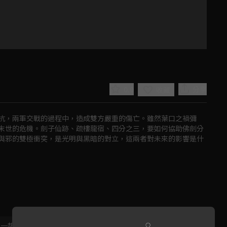
0.0
分享
收藏
抗，兩軍交戰的過程中，造成雙方嚴重的傷亡。雖然葉口之禍彌
末世的危機。劍子仙跡、疏樓龍宿、四分之三，要如何協助佛劍分
與邪的雙極衝突，是光明與黑暗的對立，這兩者對未來的影響是什
Play
Video
，一起共創新版留言功能！
顯示更多