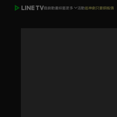
戲劇
動畫
綜藝
更多
活動
追神劇只要銅板價
霹靂劫之末世錄