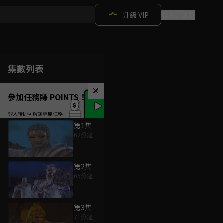
升級 VIP
登入 / 註冊
集數列表
參加任務賺 POINTS！
第1集
62分鐘
第2集
65分鐘
第3集
71分鐘