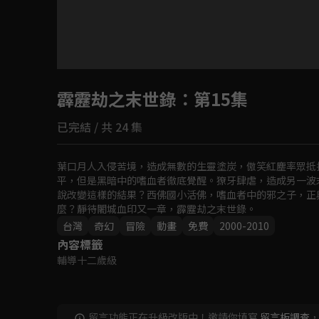
目前未允許這部影片在你所在的地區播放
霹靂劫之末世錄
如有不便請見諒
：第15集
已完結 / 共 24 集
回首頁
葉口月人入侵苦境，造成無數的生靈塗炭，傲笑紅塵率眾抵
平，但是黑暗中的嗜血者徹底覺醒。獠牙肆虐，造成另一波
說改變這樣的結果？西佛國小活佛，嗜血者中的邪之子，正
麼？靜待闍城血印又一章，霹靂劫之末世錄。
台灣
奇幻
冒險
動畫
免費
2000-2010
內容標籤
輔導十二歲級
留言功能正在升級改版中！邀請你填寫
留言板調查