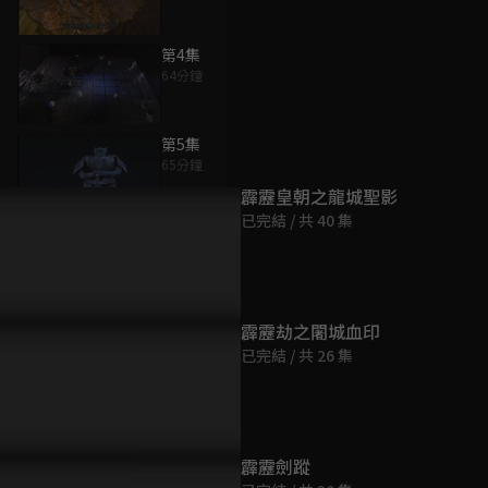
第4集
64分鐘
為您推薦
第5集
65分鐘
霹靂皇朝之龍城聖影
已完結 / 共 40 集
第6集
68分鐘
第7集
霹靂劫之闍城血印
72分鐘
已完結 / 共 26 集
第8集
66分鐘
霹靂劍蹤