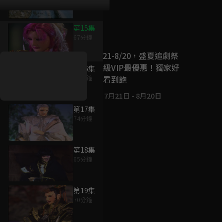
第15集
好康資訊
67分鐘
7/21-8/20，盛夏追劇祭
升級VIP最優惠！獨家好
第16集
戲看到飽
63分鐘
7月21日
-
8月20日
第17集
74分鐘
第18集
65分鐘
第19集
70分鐘