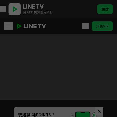
開啟
用 APP 免費看更精彩
升級VIP
愛在離婚進行時
目前未允許這部影片在你所在的地區播放
如有不便請見諒
Unmute
玩遊戲 賺POINTS！