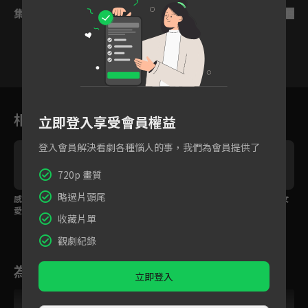
集數列表
反序
5
6
7
8
9
10
11
相關花絮
立即登入享受會員權益
登入會員解決看劇各種惱人的事，我們為會員提供了
720p 畫質
略過片頭尾
感情不論合適只問愛不
得知懷孕卻冷酷回應？
欲拒還迎最迷人，美女
愛，霸總恨自己沒有早
霸總一句話讓她心寒！
設計師微醺調情「老
收藏片單
點遇到她
公」！
觀劇紀錄
為您推薦
立即登入