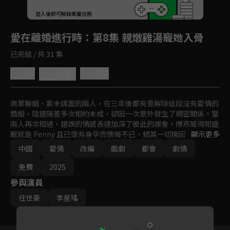
回首頁
登入後即可解鎖專屬任務
Play
愛在離婚進行時
：第8集 親燉雞湯寵她入骨
已完結 / 共 31 集
4.7
分享
收藏
商業聯姻、素未謀面的兩人，在三年後都有意解除這段沒有愛情的
婚姻，陰錯陽差多次相約未成，卻因一次意外發生了親密關係。當
兩人再次相遇，錯誤的情感表達加深了彼此的誤會。傅燕城得知盛
眠就是 Penny 且已懷有身孕而懊悔不已，傾其一切挽回，最終兩
顯示更多
人是否能解除誤會攜手一生呢？
中國
愛情
改編
戲劇
都會
劇情
免費
2025
參與演員
任世豪
李星瑤