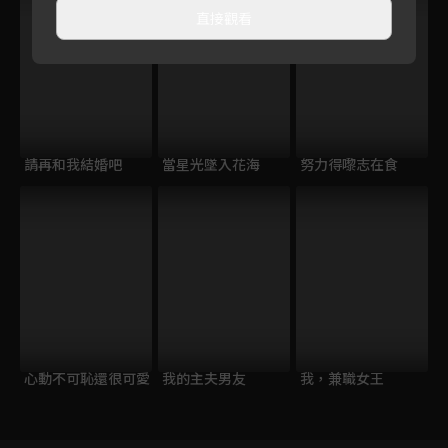
直接觀看
請再和我結婚吧
當星光墜入花海
努力得嚟志在食
心動不可恥還很可愛
我的主夫男友
我，兼職女王