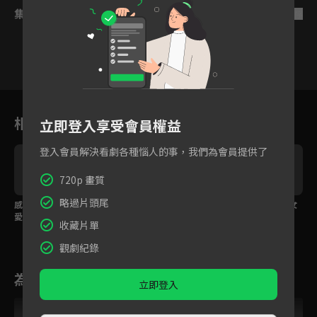
集數列表
反序
26
27
28
29
30
31
相關花絮
立即登入享受會員權益
登入會員解決看劇各種惱人的事，我們為會員提供了
720p 畫質
略過片頭尾
感情不論合適只問愛不
得知懷孕卻冷酷回應？
欲拒還迎最迷人，美女
愛，霸總恨自己沒有早
霸總一句話讓她心寒！
設計師微醺調情「老
收藏片單
點遇到她
公」！
觀劇紀錄
為您推薦
立即登入