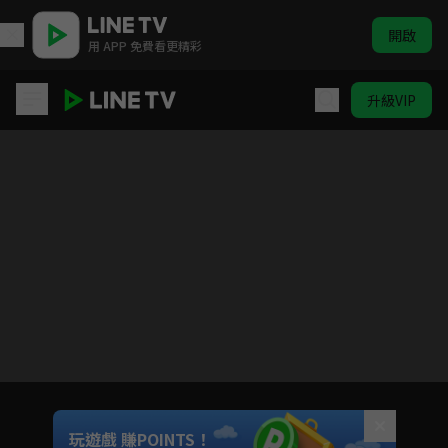
開啟
用 APP 免費看更精彩
升級VIP
愛在離婚進行時
目前未允許這部影片在你所在的地區播放
如有不便請見諒
Unmute
玩遊戲 賺POINTS！