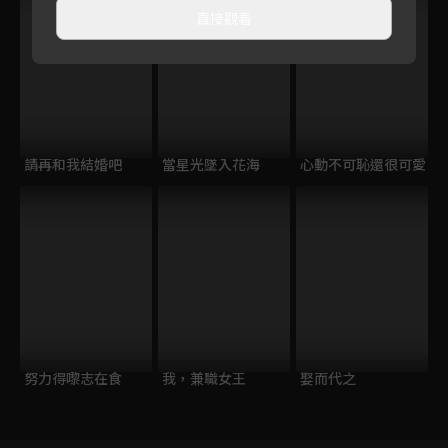
直接觀看
請再和我結婚吧
當星光墜入花海
心動不可恥還很可愛
努力得嚟志在食
我，兼職女王
娶而代之