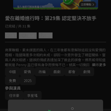
回首頁
登入後即可解鎖專屬任務
Play
愛在離婚進行時
：第29集 認定堅決不放手
已完結 / 共 31 集
4.7
分享
收藏
商業聯姻、素未謀面的兩人，在三年後都有意解除這段沒有愛情的
婚姻，陰錯陽差多次相約未成，卻因一次意外發生了親密關係。當
兩人再次相遇，錯誤的情感表達加深了彼此的誤會。傅燕城得知盛
眠就是 Penny 且已懷有身孕而懊悔不已，傾其一切挽回，最終兩
顯示更多
人是否能解除誤會攜手一生呢？
中國
愛情
改編
戲劇
都會
劇情
免費
2025
參與演員
任世豪
李星瑤