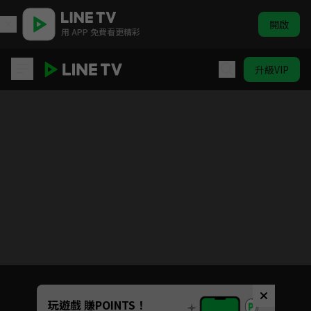
開啟
用 APP 免費看更精彩
升級VIP
愛在離婚進行時
目前未允許這部影片在你所在的地區播放
如有不便請見諒
Unmute
玩遊戲 賺POINTS！