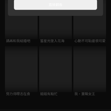
直接觀看
請再和我結婚吧
當星光墜入花海
心動不可恥還很可愛
努力得嚟志在食
姐姐有點忙
我，兼職女王