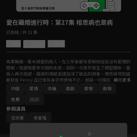
回首頁
登入後即可解鎖專屬任務
Play
愛在離婚進行時
：第27集 相思病也是病
已完結 / 共 31 集
4.7
分享
收藏
商業聯姻、素未謀面的兩人，在三年後都有意解除這段沒有愛情的
婚姻，陰錯陽差多次相約未成，卻因一次意外發生了親密關係。當
兩人再次相遇，錯誤的情感表達加深了彼此的誤會。傅燕城得知盛
眠就是 Penny 且已懷有身孕而懊悔不已，傾其一切挽回，最終兩
顯示更多
人是否能解除誤會攜手一生呢？
中國
愛情
改編
戲劇
都會
劇情
免費
2025
參與演員
任世豪
李星瑤