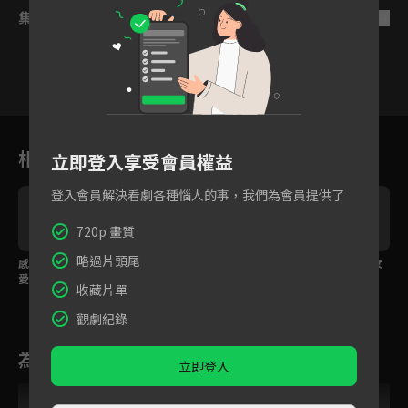
集數列表
反序
24
25
26
27
28
29
3
相關花絮
立即登入享受會員權益
登入會員解決看劇各種惱人的事，我們為會員提供了
720p 畫質
略過片頭尾
感情不論合適只問愛不
得知懷孕卻冷酷回應？
欲拒還迎最迷人，美女
愛，霸總恨自己沒有早
霸總一句話讓她心寒！
設計師微醺調情「老
收藏片單
點遇到她
公」！
觀劇紀錄
為您推薦
立即登入