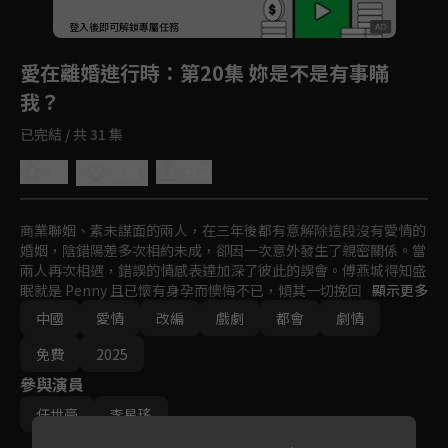
回首頁
登入後即可解鎖專屬任務
Play
愛在離婚進行時
：第20集 妳是不是有事瞞
我？
已完結 / 共 31 集
4.7
分享
收藏
商業聯姻、素未謀面的兩人，在三年後都有意解除這段沒有愛情的
婚姻，陰錯陽差多次相約未成，卻因一次意外發生了親密關係。當
兩人再次相遇，錯誤的情感表達加深了彼此的誤會。傅燕城得知盛
眠就是 Penny 且已懷有身孕而懊悔不已，傾其一切挽回，最終兩
顯示更多
人是否能解除誤會攜手一生呢？
中國
愛情
改編
戲劇
都會
劇情
免費
2025
參與演員
任世豪
李星瑤