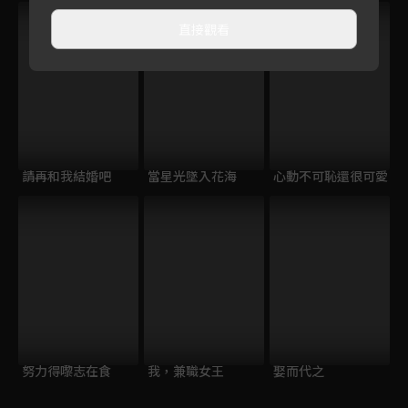
直接觀看
請再和我結婚吧
當星光墜入花海
心動不可恥還很可愛
努力得嚟志在食
我，兼職女王
娶而代之