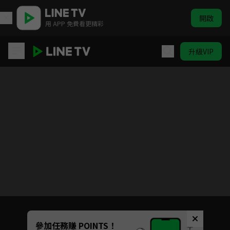
開啟
用 APP 免費看更精彩
升級VIP
愛在離婚進行時
目前未允許這部影片在你所在的地區播放
如有不便請見諒
Unmute
參加任務賺 POINTS！