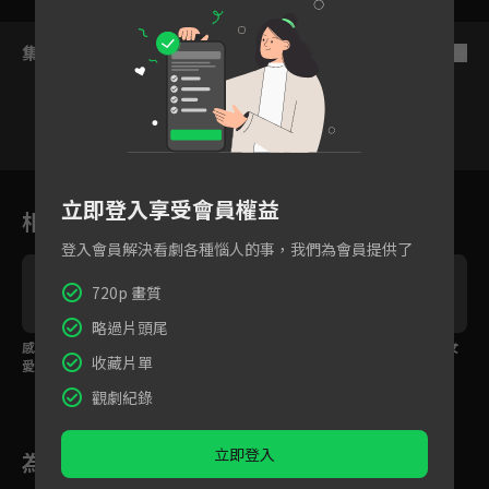
集數列表
反序
17
18
19
20
21
22
2
立即登入享受會員權益
相關花絮
登入會員解決看劇各種惱人的事，我們為會員提供了
720p 畫質
略過片頭尾
感情不論合適只問愛不
得知懷孕卻冷酷回應？
欲拒還迎最迷人，美女
收藏片單
愛，霸總恨自己沒有早
霸總一句話讓她心寒！
設計師微醺調情「老
點遇到她
公」！
觀劇紀錄
立即登入
為您推薦