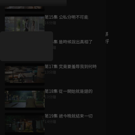
第15集 公私分明不可能
好康資訊
16分鐘
7/21-8/20，盛夏追劇祭
升級VIP最優惠！獨家好
第16集 是時候說出真相了
戲看到飽
12分鐘
7月21日
-
8月20日
第17集 究竟要羞辱我到何時
13分鐘
第18集 從一開始就是錯的
13分鐘
第19集 過今晚就結束一切
14分鐘