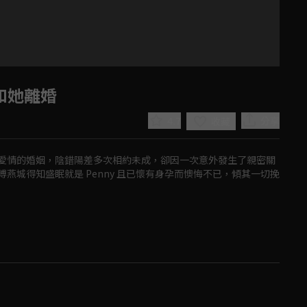
和她離婚
4.7
分享
收藏
愛情的婚姻，陰錯陽差多次相約未成，卻因一次意外發生了親密關
燕城得知盛眠就是 Penny 且已懷有身孕而懊悔不已，傾其一切挽
Play
Video