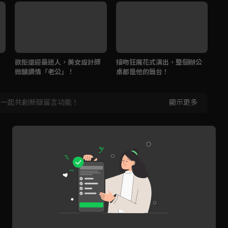
欲拒還迎最迷人，美女設計師
接吻狂魔花式演出，整個辦公
撩
微醺調情「老公」！
桌都是他的舞台！
被
，一起共創新版留言功能！
顯示更多