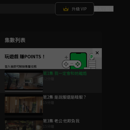
升級 VIP
登入 / 註冊
集數列表
玩遊戲 賺POINTS！
第1集 我一定會和她離婚
12分鐘
第2集 是說服還是睡服？
15分鐘
第3集 老公 他欺負我
15分鐘