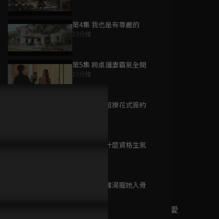
第4集 我也是有尊嚴的
13分鐘
為您推薦
第5集 跨桌護妻霸氣全開
15分鐘
請再和我結婚吧
已完結 / 共 31 集
第6集 女神超撩花式簽約
14分鐘
第7集 我有什麼資格生氣
當星光墜入花海
12分鐘
已完結 / 共 24 集
第8集 親燉雞湯寵她入骨
11分鐘
心動不可恥還很可愛