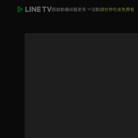
戲劇
動畫
綜藝
更多
活動
請世界吃桌免費看
愛在離婚進行時