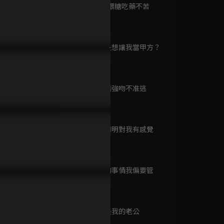
已完結 / 共 12 集
第9集 以吻餵糖吃藥不苦
11分鐘
第10集 妳只想讓我當甲方？
努力得嚟志在食
13分鐘
完了就想跑？霸總壞笑反壓
醋勁大發硬闖更衣間，霸總強
高冷總裁一
已完結 / 共 15 集
窩溫存不放人！
制吻不准她逃脫
私分明不可
第11集 吃醋強吻不准逃
15分鐘
娶而代之
已完結 / 共 24 集
第12集 妳明明對我有感覺
12分鐘
第13集 妳的事情我偏要管
我，兼職女王
14分鐘
已完結 / 共 24 集
第14集 你是我的老公
15分鐘