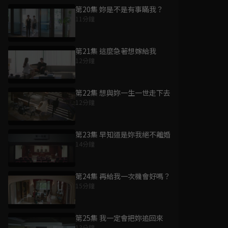
第20集 妳是不是有事瞞我？
11分鐘
第21集 這麼急著想嫁給我
12分鐘
第22集 想與妳一生一世走下去
12分鐘
第23集 早知道是妳我絕不離婚
14分鐘
第24集 再給我一次機會好嗎？
15分鐘
第25集 我一定會把妳追回來
13分鐘