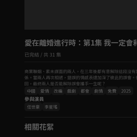
目前未允許這部影片在你所在的地區播放
愛在離婚進行時
如有不便請見諒
：第1集 我一定會
已完結 / 共 31 集
回首頁
商業聯姻、素未謀面的兩人，在三年後都有意解除這段沒有
係。當兩人再次相遇，錯誤的情感表達加深了彼此的誤會。傅
回，最終兩人是否能解除誤會攜手一生呢？
中國
愛情
改編
戲劇
都會
劇情
免費
2025
參與演員
任世豪
李星瑤
相關花絮