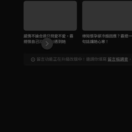
感情不論合適只問愛不愛，霸
得知懷孕卻冷酷回應？霸總一
總恨自己沒有早點遇到她
句話讓她心寒！
留言功能正在升級改版中！邀請你填寫
留言板調查