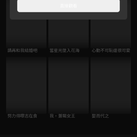
直接觀看
請再和我結婚吧
當星光墜入花海
心動不可恥還很可愛
努力得嚟志在食
我，兼職女王
娶而代之