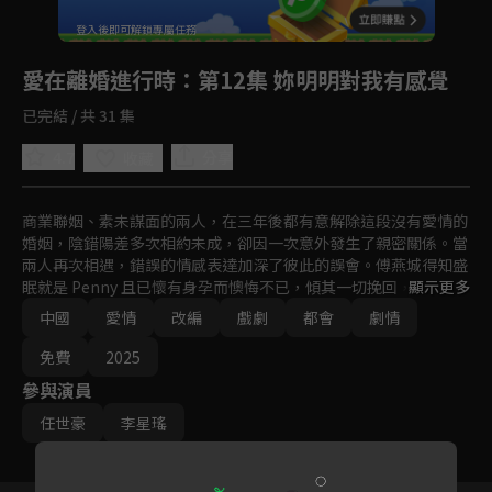
回首頁
登入後即可解鎖專屬任務
Play
愛在離婚進行時
：第12集 妳明明對我有感覺
已完結 / 共 31 集
4.7
分享
收藏
商業聯姻、素未謀面的兩人，在三年後都有意解除這段沒有愛情的
婚姻，陰錯陽差多次相約未成，卻因一次意外發生了親密關係。當
兩人再次相遇，錯誤的情感表達加深了彼此的誤會。傅燕城得知盛
眠就是 Penny 且已懷有身孕而懊悔不已，傾其一切挽回，最終兩
顯示更多
人是否能解除誤會攜手一生呢？
中國
愛情
改編
戲劇
都會
劇情
免費
2025
參與演員
任世豪
李星瑤