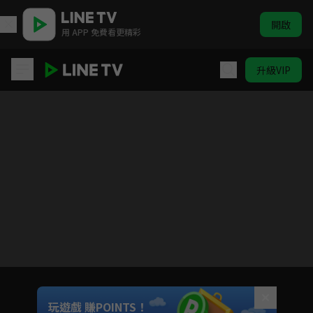
開啟
用 APP 免費看更精彩
升級VIP
愛在離婚進行時
目前未允許這部影片在你所在的地區播放
如有不便請見諒
Unmute
玩遊戲 賺POINTS！