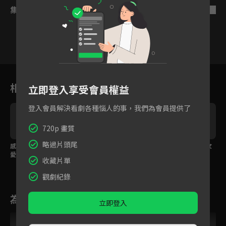
集數列表
反序
9
10
11
12
13
14
1
相關花絮
立即登入享受會員權益
登入會員解決看劇各種惱人的事，我們為會員提供了
720p 畫質
略過片頭尾
感情不論合適只問愛不
得知懷孕卻冷酷回應？
欲拒還迎最迷人，美女
愛，霸總恨自己沒有早
霸總一句話讓她心寒！
設計師微醺調情「老
收藏片單
點遇到她
公」！
觀劇紀錄
為您推薦
立即登入