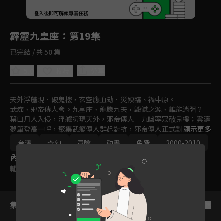
回首頁
登入後即可解鎖專屬任務
Play
霹靂九皇座
：第19集
已完結 / 共 50 集
5.0
分享
收藏
天外浮艫現．破鬼樓，玄空應血劫．災殃臨、禍中原。

武痴、邪帝傳人會。九皇座、龍騰九天，毀滅之源、誰能消弭？

葉口月人入侵，浮艫初現天外，邪帝傳人－九幽率眾破鬼樓；雲濤
夢筆登高一呼，聚集武癡傳人群起對抗，邪帝傳人正式對上武癡傳
顯示更多
人！鬼樓被破，武林為眾惡鬼所亂，惡魂附體無聲無息，陰謀、災
台灣
奇幻
冒險
動畫
免費
2000-2010
殃四起，受其害者正為中原武林群雄！一頁書、素還真入世，能阻
內容標籤
止此一玄空血劫嗎？九皇座之謎又有誰能解之？
輔導十二歲級
集數列表
反序