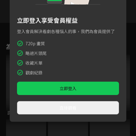
立即登入享受會員權益
16
17
18
19
20
21
2
登入會員解決看劇各種惱人的事，我們為會員提供了
720p 畫質
為您推薦
略過片頭尾
收藏片單
觀劇紀錄
立即登入
直接觀看
霹靂劫之闍城血印
霹靂異數之萬里征途
霹靂刀鋒