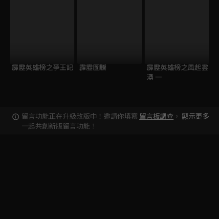
霹靂英雄榜之爭王記
霹靂圖騰
霹靂英雄榜之風起雲
湧 一
留言功能正在升級改版中！邀請你填寫
留言板調查
，
顯示更多
一起共創新版留言功能！