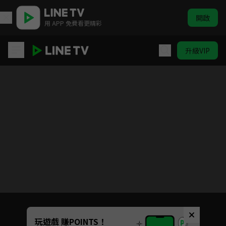
開啟
用 APP 免費看更精彩
升級VIP
霹靂九皇座
目前未允許這部影片在你所在的地區播放
如有不便請見諒
Unmute
玩遊戲 賺POINTS！