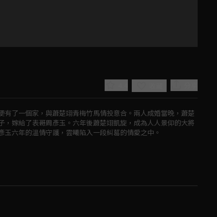
4.4
分享
收藏
便有了一個家，與蕭楚翊青梅竹馬情投意合。兩人成婚當晚，蕭楚
子，嫁給了表哥周彥玉。六年後蕭楚翊凱旋，成為人人景仰的大將
彥玉六年的溫情守護，雲曦陷入一段糾葛的情愛之中。
Play
Video