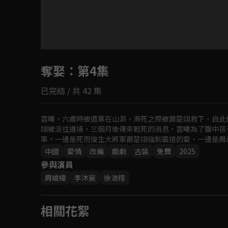
目前未允許這部影片在你所在的地區播放
奪娶
：第4集
如有不便請見諒
已完結 / 共 42 集
回首頁
雲曦，六歲時被遺棄在山洞，瀕死之際被蕭楚翊救下，自此
翊被派往邊境，三個月後傳來戰死的消息，雲曦為了腹中孩
軍。一邊是死而復生大將軍蕭楚翊強制霸道的愛，一邊是周
中國
愛情
改編
戲劇
古裝
免費
2025
參與演員
周峻緯
李沐宸
徐浩翔
相關花絮