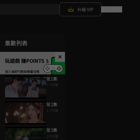
升級 VIP
登入 / 註冊
集數列表
玩遊戲 賺POINTS！
第1集
17分鐘
第2集
17分鐘
第3集
18分鐘