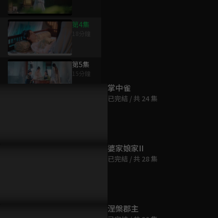
第4集
18分鐘
為您推薦
第5集
15分鐘
掌中雀
已完結 / 共 24 集
第6集
20分鐘
第7集
婆家娘家II
16分鐘
已完結 / 共 28 集
第8集
17分鐘
涅槃郡主