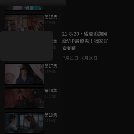
第15集
好康資訊
14分鐘
7/21-8/20，盛夏追劇祭
升級VIP最優惠！獨家好
第16集
戲看到飽
16分鐘
7月21日
-
8月20日
第17集
15分鐘
第18集
15分鐘
第19集
17分鐘