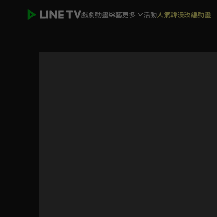
戲劇
動畫
綜藝
更多
活動
人氣韓漫改編動畫
奪娶