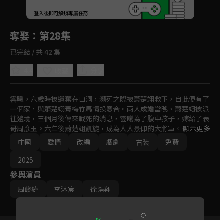
回首頁
登入後即可解鎖專屬任務
Play
奪娶
：第28集
已完結 / 共 42 集
4.4
分享
收藏
雲曦，六歲時被遺棄在山洞，瀕死之際被蕭楚翊救下，自此便有了
一個家，與蕭楚翊青梅竹馬情投意合。兩人成婚當晚，蕭楚翊被派
往邊境，三個月後傳來戰死的消息，雲曦為了腹中孩子，嫁給了表
哥周彥玉。六年後蕭楚翊凱旋，成為人人景仰的大將軍。一邊是死
顯示更多
而復生大將軍蕭楚翊強制霸道的愛，一邊是周彥玉六年的溫情守
中國
愛情
改編
戲劇
古裝
免費
護，雲曦陷入一段糾葛的情愛之中。
2025
參與演員
周峻緯
李沐宸
徐浩翔