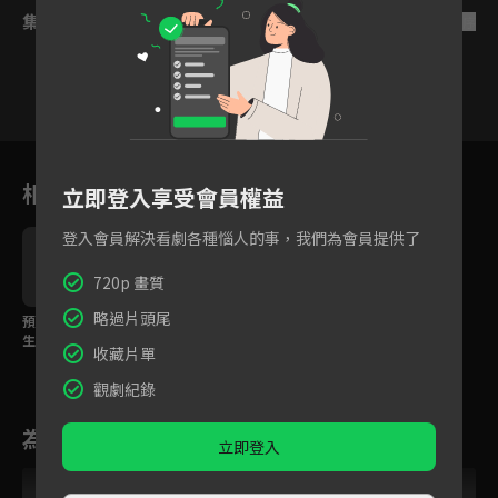
集數列表
反序
25
26
27
28
29
30
3
相關花絮
立即登入享受會員權益
登入會員解決看劇各種惱人的事，我們為會員提供了
720p 畫質
略過片頭尾
預告｜青梅竹馬死而復
生陷愛恨糾葛，霸道歸
收藏片單
來與溫情守護如何選
擇？
觀劇紀錄
為您推薦
立即登入