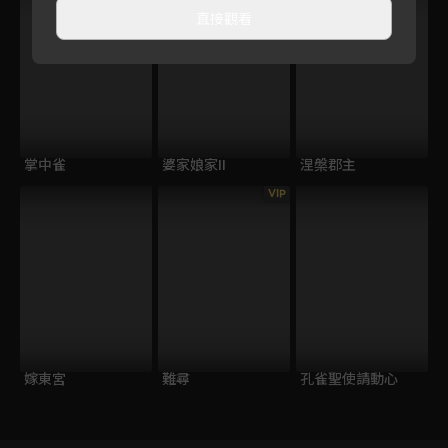
直接觀看
掌中雀
婆家娘家II
涅槃郡主
VIP
嫁東宮
難尋
孔雀聖使請動心