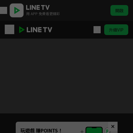
開啟
用 APP 免費看更精彩
升級VIP
奪娶
目前未允許這部影片在你所在的地區播放
如有不便請見諒
Unmute
玩遊戲 賺POINTS！