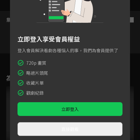
集數列表
反序
立即登入享受會員權益
登入會員解決看劇各種惱人的事，我們為會員提供了
2
3
4
5
6
7
8
720p 畫質
略過片頭尾
為您推薦
收藏片單
跟播中
觀劇紀錄
立即登入
直接觀看