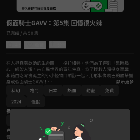
回首頁
登入後即可解鎖專屬任務
Play
假面騎士GAVV
：第5集 回憶很火辣
已完結 / 共 50 集
4.9
分享
收藏
在人界蠢蠢欲動的生命體──格拉紐特，他們為了得到「黑暗點
心」綁架人類。來自異世界的青年生真，為了拯救人類挺身而戰，
和藉由吃零食誕生的小小怪物口嚼獸一起，用形狀像嘴巴的腰帶變
身成假面騎士GAVV！

顯示更多
科幻
格鬥
日本
熱血
動畫
免費
SET&EAT，變身！

2024
怪獸
軟糖、洋芋片、棉花糖、巧克力、糖果，用零食的力量變強，保護
參與演員
人類不受格拉紐特侵害，「零食」英雄，假面騎士GAVV 的戰鬥就
此揭開序幕！
杉原輝昭
柴崎貴行
諸田敏
上堀內佳壽也
內容標籤
普遍級