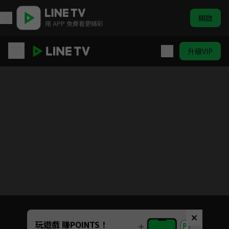
開啟
用 APP 免費看更精彩
升級VIP
假面騎士GAVV
目前未允許這部影片在你所在的地區播放
如有不便請見諒
Unmute
玩遊戲 賺POINTS！