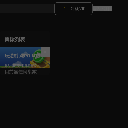
升級 VIP
登入 / 註冊
集數列表
玩遊戲 賺POINTS！
目前無任何集數