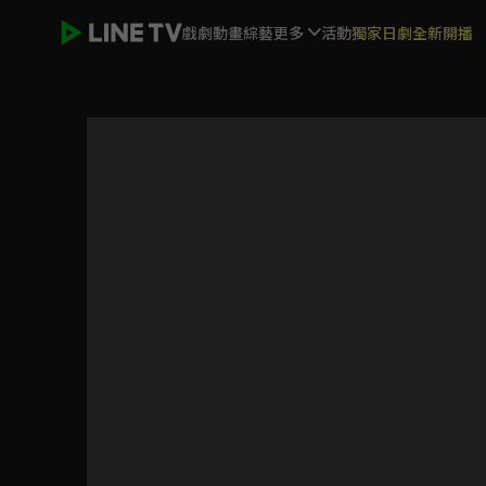
戲劇
動畫
綜藝
更多
活動
獨家日劇全新開播
全球動物冒險王 第4季