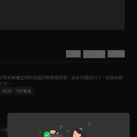
0.0
分享
收藏
於死的美麗生物和兇猛的野獸面對面。此系列還探討了一些致命動
工作。
2020
VIP會員
Play
Video
，一起共創新版留言功能！
顯示更多