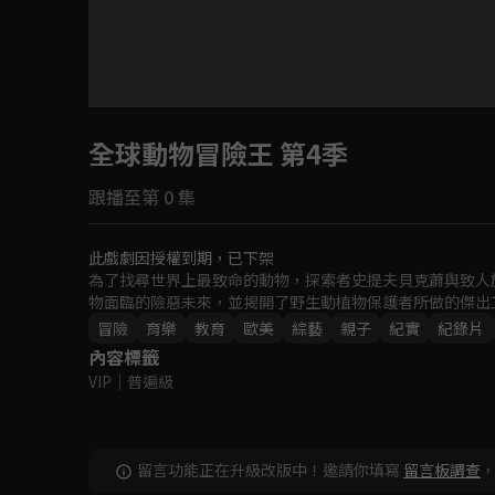
目前未允許這部影片在你所在的地區播放
全球動物冒險王 第4季
如有不便請見諒
跟播至第 0 集
回首頁
此戲劇因授權到期，已下架
為了找尋世界上最致命的動物，探索者史提夫貝克蕭與致人
物面臨的險惡未來，並揭開了野生動植物保護者所做的傑出
冒險
育樂
教育
歐美
綜藝
親子
紀實
紀錄片
內容標籤
VIP
｜
普遍級
留言功能正在升級改版中！邀請你填寫
留言板調查