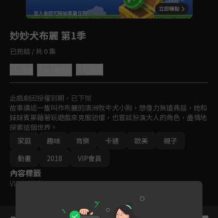
回首頁
登入後即可解鎖專屬任務
Play
妙妙犬布麗 第1季
已完結 / 共 0 集
5.0
分享
收藏
此戲劇因授權到期，已下架
故事講述一隻叫作布麗的澳洲牧牛犬小狗，想像力無遠弗屆，她和
妹妹賓果藉著玩遊戲來克服恐懼，也嘗試扮演大人的角色，盡情地
探索這個世界。
家庭
趣味
育樂
卡通
歐美
親子
動畫
2018
VIP會員
內容標籤
VIP
｜
普遍級