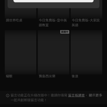
請世界吃桌
今日免費版-空中英
今日免費版-大家說
語教室
英語
跟播中
耀眼
寶島西米樂
後浪
留言功能正在升級改版中！邀請你填寫
留言板調查
，
顯示更多
一起共創新版留言功能！