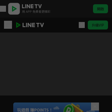
開啟
用 APP 免費看更精彩
升級VIP
妙妙犬布麗 第1季
目前未允許這部影片在你所在的地區播放
如有不便請見諒
Unmute
玩遊戲 賺POINTS！