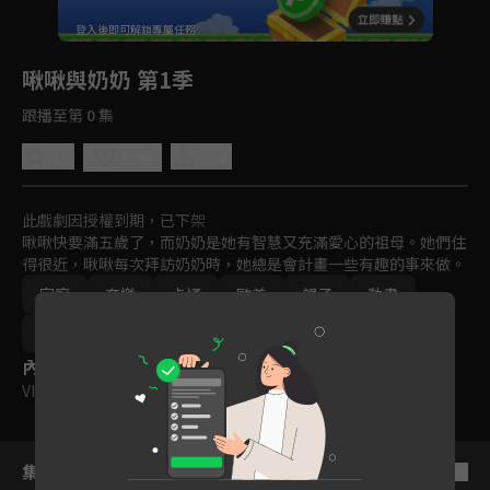
回首頁
登入後即可解鎖專屬任務
Play
啾啾與奶奶 第1季
跟播至第 0 集
1.0
分享
收藏
此戲劇因授權到期，已下架
啾啾快要滿五歲了，而奶奶是她有智慧又充滿愛心的祖母。她們住
得很近，啾啾每次拜訪奶奶時，她總是會計畫一些有趣的事來做。
家庭
育樂
卡通
歐美
親子
動畫
2020
VIP會員
內容標籤
VIP
｜
普遍級
集數列表
反序