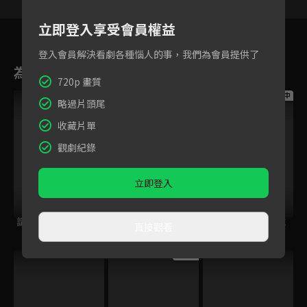
立即登入享受會員權益
登入會員解決看劇各種惱人的事，我們為會員提供了
為您推薦
720p 畫質
跟播中
跟播中
跟播中
略過片頭尾
收藏片單
觀劇紀錄
立即登入
請世界吃桌
今日免費版-空中英
今日免費版-大家說
直接觀看
語教室
英語
跟播中