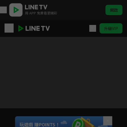
開啟
用 APP 免費看更精彩
升級VIP
啾啾與奶奶 第1季
目前未允許這部影片在你所在的地區播放
如有不便請見諒
Unmute
玩遊戲 賺POINTS！