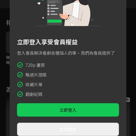
相關花絮
立即登入享受會員權益
登入會員解決看劇各種惱人的事，我們為會員提供了
預告｜想要更多歡樂
嗎？與幼幼園小朋友一
720p 畫質
起展開冒險！
略過片頭尾
收藏片單
為您推薦
觀劇紀錄
跟播中
跟播中
跟播中
立即登入
直接觀看