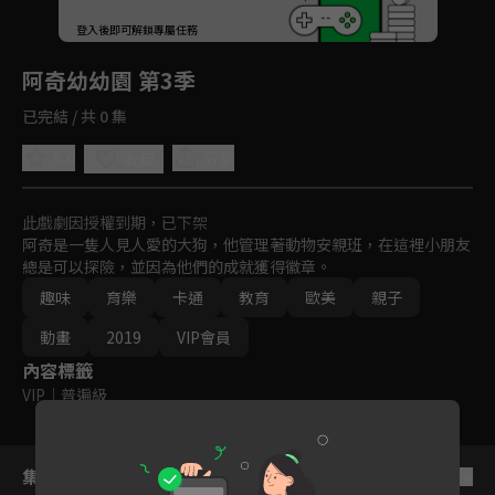
回首頁
登入後即可解鎖專屬任務
Play
阿奇幼幼園 第3季
已完結 / 共 0 集
5.0
分享
收藏
此戲劇因授權到期，已下架
阿奇是一隻人見人愛的大狗，他管理著動物安親班，在這裡小朋友
總是可以探險，並因為他們的成就獲得徽章。
趣味
育樂
卡通
教育
歐美
親子
動畫
2019
VIP會員
內容標籤
VIP
｜
普遍級
集數列表
反序