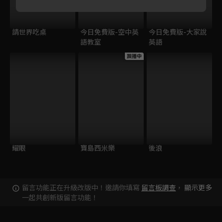
請世界吃桌
今日免費版-空中英
今日免費版-大家說
語教室
英語
跟播中
耀眼
寶島西米樂
後浪
留言功能正在升級改版中！邀請你填寫
留言板調查
，
顯示更多
一起共創新版留言功能！