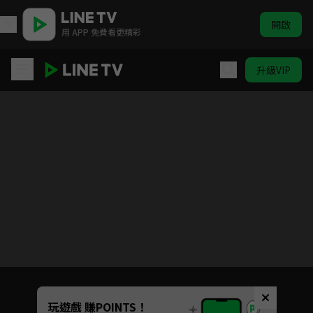
開啟
用 APP 免費看更精彩
升級VIP
阿奇幼幼園 第3季
目前未允許這部影片在你所在的地區播放
如有不便請見諒
Unmute
玩遊戲 賺POINTS！