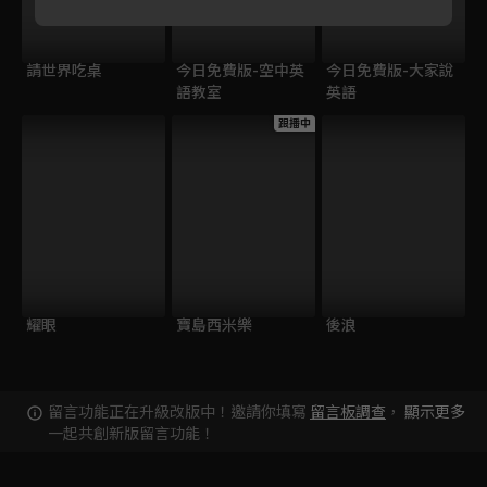
請世界吃桌
今日免費版-空中英
今日免費版-大家說
語教室
英語
跟播中
耀眼
寶島西米樂
後浪
留言功能正在升級改版中！邀請你填寫
留言板調查
，
顯示更多
一起共創新版留言功能！