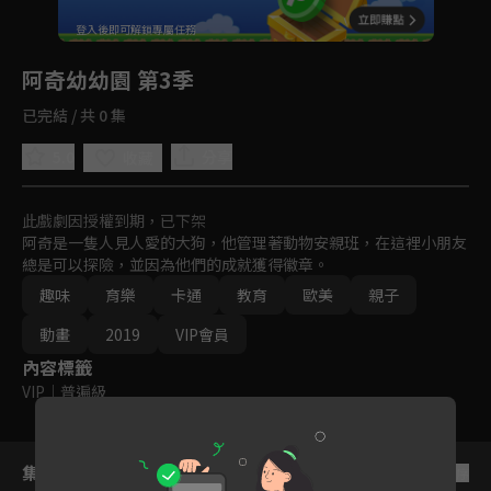
回首頁
登入後即可解鎖專屬任務
Play
阿奇幼幼園 第3季
已完結 / 共 0 集
5.0
分享
收藏
此戲劇因授權到期，已下架
阿奇是一隻人見人愛的大狗，他管理著動物安親班，在這裡小朋友
總是可以探險，並因為他們的成就獲得徽章。
趣味
育樂
卡通
教育
歐美
親子
動畫
2019
VIP會員
內容標籤
VIP
｜
普遍級
集數列表
反序