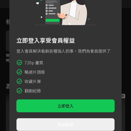
相關花絮
立即登入享受會員權益
登入會員解決看劇各種惱人的事，我們為會員提供了
預告｜想要更多歡樂
嗎？與幼幼園小朋友一
720p 畫質
起展開冒險！
略過片頭尾
收藏片單
為您推薦
觀劇紀錄
跟播中
跟播中
跟播中
立即登入
直接觀看