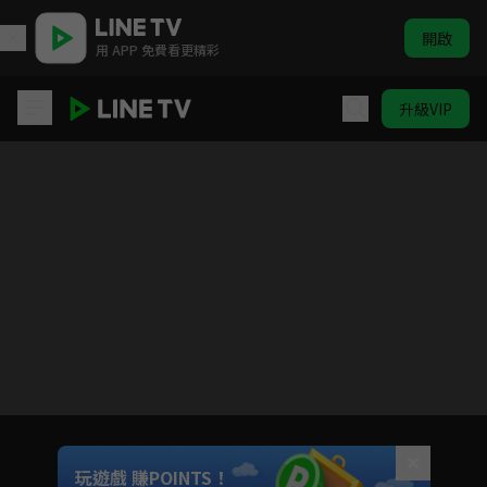
開啟
用 APP 免費看更精彩
升級VIP
阿奇幼幼園 第3季
目前未允許這部影片在你所在的地區播放
如有不便請見諒
Unmute
玩遊戲 賺POINTS！