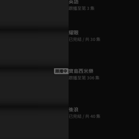
英語
跟播至第 3 集
耀眼
已完結 / 共 30 集
寶島西米樂
跟播中
跟播至第 306 集
後浪
已完結 / 共 40 集