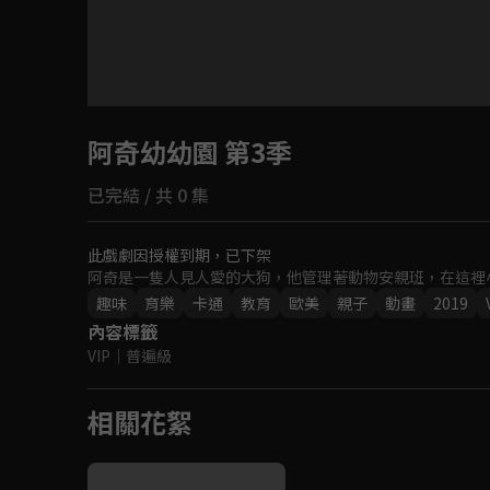
目前未允許這部影片在你所在的地區播放
阿奇幼幼園 第3季
如有不便請見諒
已完結 / 共 0 集
回首頁
此戲劇因授權到期，已下架
阿奇是一隻人見人愛的大狗，他管理著動物安親班，在這裡
趣味
育樂
卡通
教育
歐美
親子
動畫
2019
內容標籤
VIP
｜
普遍級
相關花絮