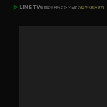
戲劇
動畫
綜藝
更多
活動
請世界吃桌免費看
阿奇幼幼園 第3季