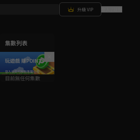
升級 VIP
登入 / 註冊
集數列表
玩遊戲 賺POINTS！
目前無任何集數