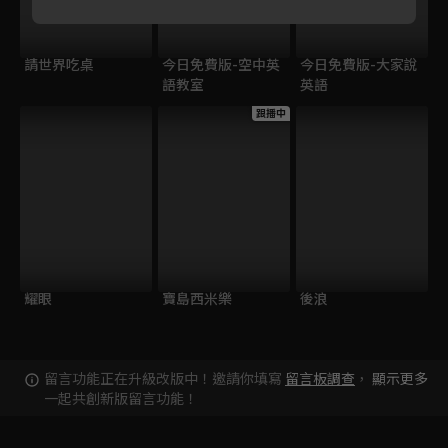
請世界吃桌
今日免費版-空中英
今日免費版-大家說
語教室
英語
跟播中
耀眼
寶島西米樂
後浪
留言功能正在升級改版中！邀請你填寫
留言板調查
，
顯示更多
一起共創新版留言功能！