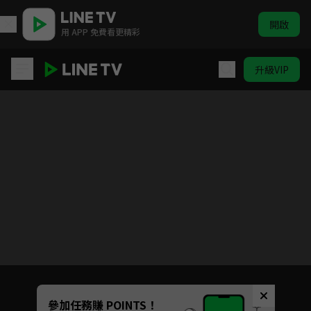
開啟
用 APP 免費看更精彩
升級VIP
阿奇幼幼園 第3季
目前未允許這部影片在你所在的地區播放
如有不便請見諒
Unmute
參加任務賺 POINTS！