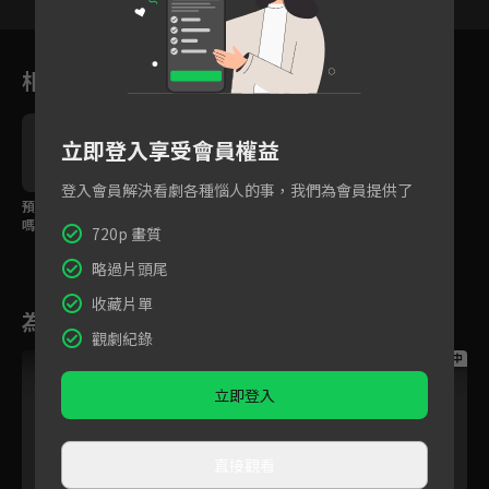
相關花絮
立即登入享受會員權益
登入會員解決看劇各種惱人的事，我們為會員提供了
預告｜想要更多歡樂
嗎？與幼幼園小朋友一
720p 畫質
起展開冒險！
略過片頭尾
收藏片單
為您推薦
觀劇紀錄
跟播中
跟播中
跟播中
立即登入
直接觀看