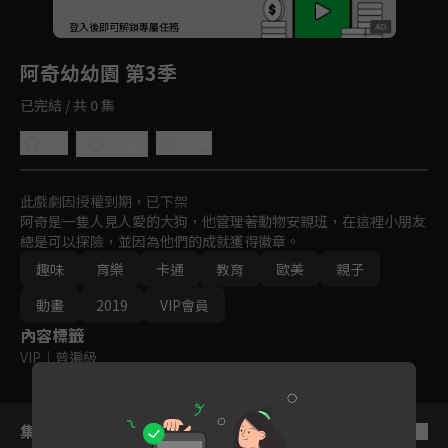
回首頁
登入後即可解鎖專屬任務
Play
阿奇幼幼園 第3季
已完結 / 共 0 集
5.0
分享
收藏
此戲劇因授權到期，已下架
阿奇是一隻人見人愛的大狗，他管理著動物安親班，在這裡小朋友
總是可以探險，並因為他們的成就獲得徽章。
趣味
育樂
卡通
教育
歐美
親子
動畫
2019
VIP會員
內容標籤
VIP
｜
普遍級
集數列表
反序