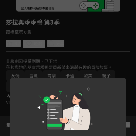
回首頁
登入後即可解鎖專屬任務
Play
莎拉與乖乖鴨 第3季
跟播至第 0 集
4.8
分享
收藏
此戲劇因授權到期，已下架
莎拉與她的朋友乖乖鴨要重新帶來溫馨有趣的冒險故事。
友情
冒險
育樂
卡通
歐美
親子
動畫
2016
VIP會員
內容標籤
VIP
｜
普遍級
集數列表
反序