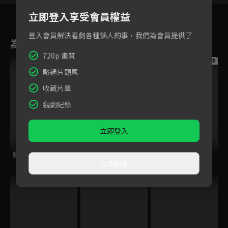
立即登入享受會員權益
登入會員解決看劇各種惱人的事，我們為會員提供了
為您推薦
720p 畫質
跟播中
跟播中
跟播中
略過片頭尾
收藏片單
觀劇紀錄
立即登入
請世界吃桌
今日免費版-空中英
今日免費版-大家說
直接觀看
語教室
英語
跟播中