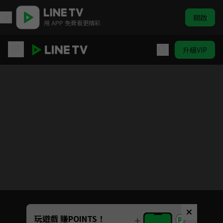
開啟
用 APP 免費看更精彩
升級VIP
莎拉與乖乖鴨 第3季
目前未允許這部影片在你所在的地區播放
如有不便請見諒
Unmute
玩遊戲 賺POINTS！