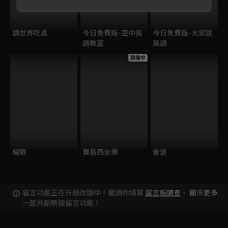
請世界吃桌
今日免費版-空中英
今日免費版-大家說
語教室
英語
跟播中
耀眼
寶島西米樂
後浪
留言功能正在升級改版中！邀請你填寫
留言板調查
，
顯示更多
一起共創新版留言功能！