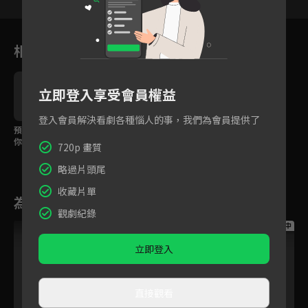
相關花絮
立即登入享受會員權益
登入會員解決看劇各種惱人的事，我們為會員提供了
預告｜阿奇抱抱在等
你，快來一起享受快樂
720p 畫質
時光！
略過片頭尾
收藏片單
為您推薦
觀劇紀錄
跟播中
跟播中
跟播中
立即登入
直接觀看