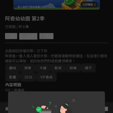
回首頁
登入後即可解鎖專屬任務
Play
阿奇幼幼園 第2季
已完結 / 共 0 集
5.0
分享
收藏
此戲劇因授權到期，已下架
阿奇是一隻人見人愛的大狗，他管理著動物安親班，在這裡小朋友
總是可以探險，並因為他們的成就獲得徽章。
趣味
育樂
卡通
教育
歐美
親子
動畫
2016
VIP會員
內容標籤
VIP
｜
普遍級
集數列表
反序