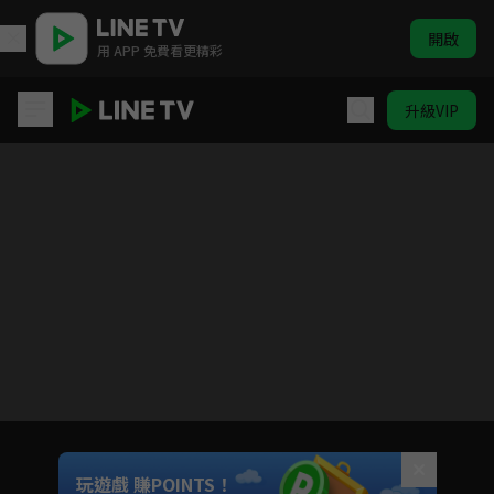
開啟
用 APP 免費看更精彩
升級VIP
阿奇幼幼園 第2季
目前未允許這部影片在你所在的地區播放
如有不便請見諒
Unmute
玩遊戲 賺POINTS！