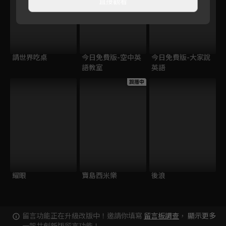
直接觀看
請世界吃桌
今日免費版-空中英
今日免費版-大家說
語教室
英語
跟播中
耀眼
寶島西米樂
後浪
留言功能正在升級改版中！邀請你填寫
留言板調查
，
顯示更多
一起共創新版留言功能！