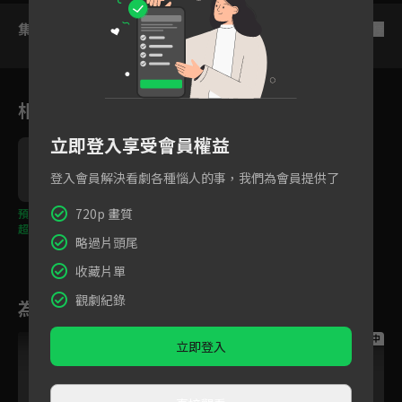
集數列表
反序
相關花絮
立即登入享受會員權益
登入會員解決看劇各種惱人的事，我們為會員提供了
720p 畫質
預告｜四位國際英雄與
超級獨角獸，帶你暢遊
略過片頭尾
世界每一角！
收藏片單
觀劇紀錄
為您推薦
跟播中
跟播中
跟播中
立即登入