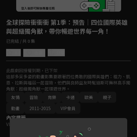
登入後即可解鎖專屬任務
Play
全球探險衝衝衝 第1季
：預告｜四位國際英雄
與超級獨角獸，帶你暢遊世界每一角！
已完結 / 共 0 集
0.0
分享
收藏
此戲劇因授權到期，已下架
這部多采多姿的動畫影集要跟著四位勇敢的國際英雄們：祖力、凱
恩、拉斯與福茲一起冒險，他們與良師益友時髦迪斯可舞林高手獨
角獸：超級獨角獸一起環遊世界。
友情
冒險
育樂
卡通
歐美
親子
動畫
2011-2015
VIP會員
內容標籤
VIP
｜
普遍級