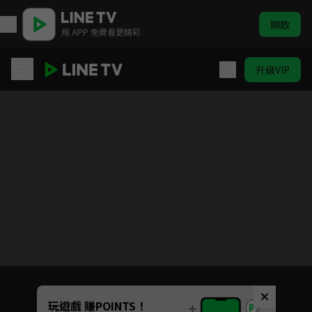
開啟
用 APP 免費看更精彩
升級VIP
全球探險衝衝衝 第1季
Unmute
玩遊戲 賺POINTS！