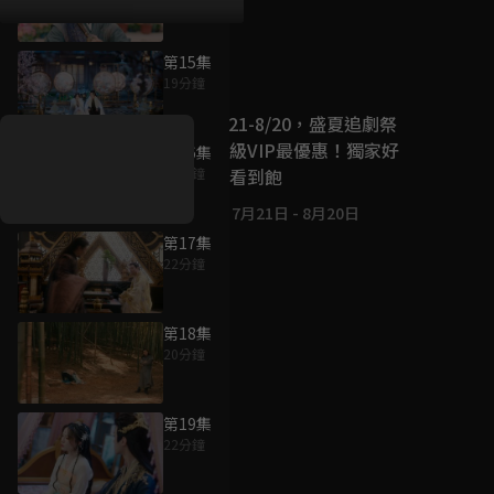
第15集
好康資訊
19分鐘
7/21-8/20，盛夏追劇祭
升級VIP最優惠！獨家好
第16集
戲看到飽
20分鐘
7月21日
-
8月20日
第17集
22分鐘
第18集
20分鐘
第19集
22分鐘