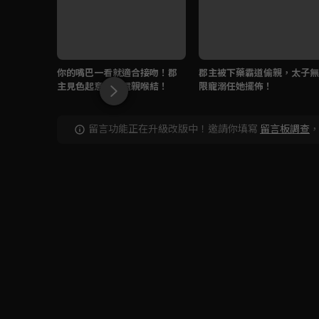
你的嘴巴一看就適合接吻！郡
郡主被下藥霸道偷親，太子無
主見色起意親嘴還親喉結！
限寵溺任她擺佈！
留言功能正在升級改版中！邀請你填寫
留言板調查