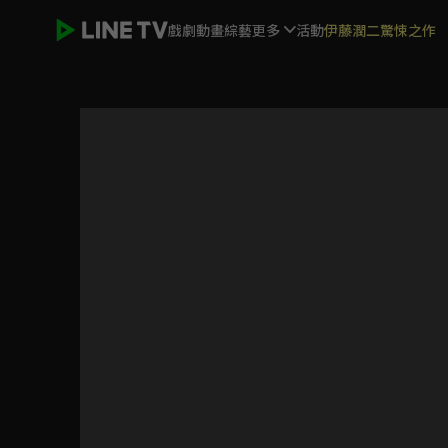
戲劇
動畫
綜藝
更多
活動
伊藤潤二驚悚之作
富貴逼人太甚