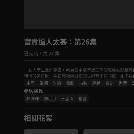
目前未允許這部影片在你所在的地區播放
富貴逼人太甚
如有不便請見諒
：第26集
已完結 / 共 27 集
回首頁
一女大學生意外穿書，成為書中活不過三章的惡毒女配越曦
親情的美好後，寧初曦漸漸對這個世界有了認同感，她不再
中國
愛情
改編
戲劇
古裝
穿越
奇幻
免費
2
參與演員
林澤輝
鄭月月
王星瑋
權睿
相關花絮