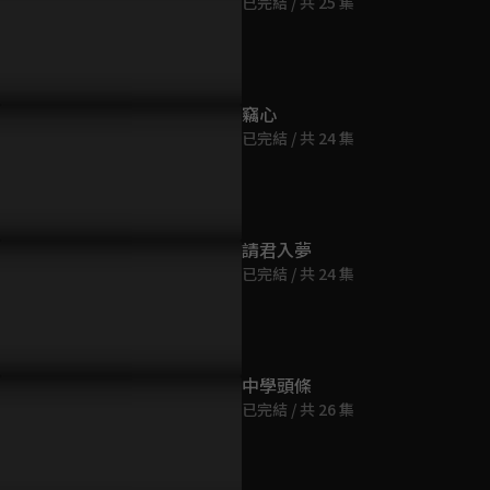
已完結 / 共 25 集
第9集
15分鐘
第10集
告｜哪一個才是真的你？既
預告｜是權謀還是真心？鹹魚
竊心
19分鐘
厲無情又對我百般縱容！
郡主與腹黑帝子跨時空相愛
已完結 / 共 24 集
第11集
17分鐘
請君入夢
已完結 / 共 24 集
第12集
21分鐘
第13集
中學頭條
19分鐘
已完結 / 共 26 集
第14集
20分鐘