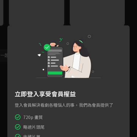
離你越近我越安穩，太子獨寵
太子中毒身患惡疾，唯一解藥
預
郡主捧臉入眠！
竟是咬妳一口？
狠
，一起共創新版留言功能！
顯示更多
立即登入享受會員權益
登入會員解決看劇各種惱人的事，我們為會員提供了
720p 畫質
略過片頭尾
收藏片單