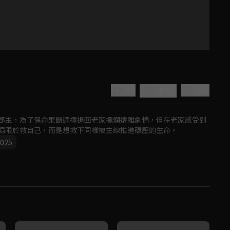
4.7
分享
收藏
郡主，為了保命果斷選擇退回老家擺爛遠離劇情，但在老家感受到
侷限於救自己，而是想救下同樣被主線推進碾壓的生命。
025
Play
Video