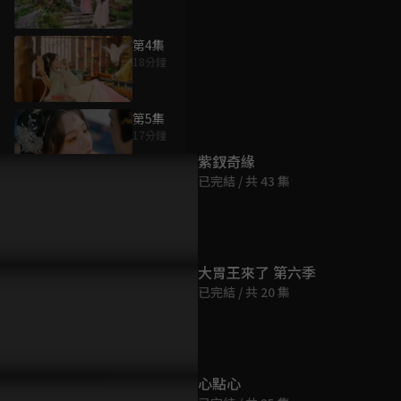
第4集
18分鐘
為您推薦
第5集
17分鐘
紫釵奇緣
已完結 / 共 43 集
第6集
18分鐘
第7集
大胃王來了 第六季
12分鐘
已完結 / 共 20 集
第8集
18分鐘
心點心