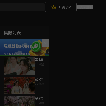
升級 VIP
登入 / 註冊
集數列表
玩遊戲 賺POINTS！
第1集
20分鐘
第2集
19分鐘
第3集
15分鐘