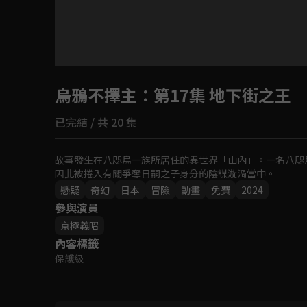
目前未允許這部影片在你所在的地區播放
烏鴉不擇主
如有不便請見諒
：第17集 地下街之王
已完結 / 共 20 集
回首頁
故事發生在八咫烏一族所居住的異世界「山內」。一名八咫
因此被捲入有關爭奪日嗣之子身分的陰謀漩渦當中。
懸疑
奇幻
日本
冒險
動畫
免費
2024
參與演員
京極義昭
內容標籤
保護級