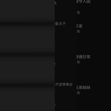
方言講得太過令人困
第9集 烏太夫
擾
25分鐘
已完結 / 共 12 集
第10集 暗殺皇太子
為丑女獻上花束
25分鐘
已完結 / 共 13 集
第11集 忠臣
25分鐘
矢野同學的普通日常
已完結 / 共 12 集
第12集 選妃
25分鐘
第13集 烏鴉不宜穿單衣
紫雲寺家的兄弟姊妹
25分鐘
已完結 / 共 12 集
第14集 禁藥
25分鐘