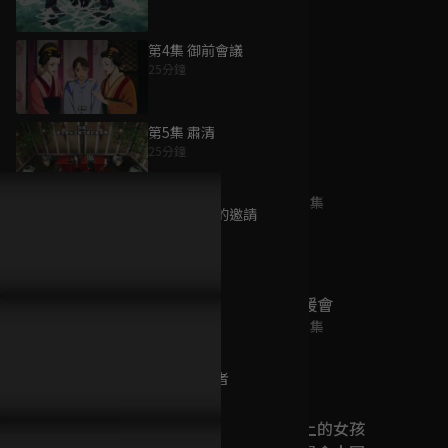
第4集 御前會議
25分鐘
為您推薦
第5集 肅清
25分鐘
前輩有夠煩
已完結 / 共 12 集
第6集 七夕的邀請
25分鐘
第7集 跌落
霧尾粉絲後援會
25分鐘
已完結 / 共 12 集
第8集 入侵者
25分鐘
在沖繩喜歡上的女孩