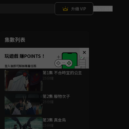
升級 VIP
登入 / 註冊
集數列表
玩遊戲 賺POINTS！
第1集 不合時宜的公主
25分鐘
第2集 廢物次子
25分鐘
第3集 真金烏
25分鐘