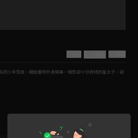
4.9
分享
收藏
烏的少年雪哉，開始服侍外表俊美，個性卻十分奇特的皇太子，卻
Play
Video