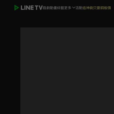
戲劇
動畫
綜藝
更多
活動
追神劇只要銅板價
烏鴉不擇主