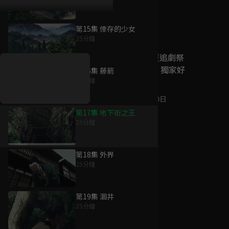
第15集 倖存的少女
好康資訊
25分鐘
7/21-8/20，盛夏追劇祭
升級VIP最優惠！獨家好
第16集 藤箭
戲看到飽
25分鐘
7月21日
-
8月20日
第17集 地下街之王
25分鐘
第18集 外界
25分鐘
第19集 涸井
25分鐘