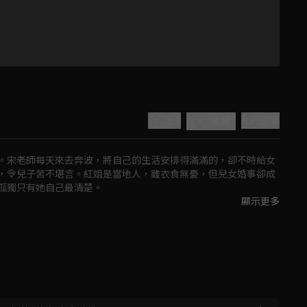
1.0
分享
收藏
。宋老師每天來去奔波，將自己的生活安排得滿滿的，卻不時給女
，令兒子苦不堪言。紅姐是當地人，雖衣食無憂，但兒女婚事卻成
孤獨只有她自己最清楚。

顯示更多
場健康講座走到一起。
Play
Video