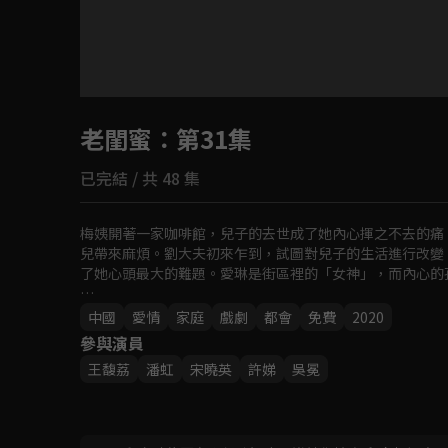
目前未允許這部影片在你所在的地區播放
老閨蜜
：第31集
如有不便請見諒
已完結 / 共 48 集
回首頁
梅姨開著一家咖啡館，兒子的去世成了她內心揮之不去的痛
兒帶來麻煩。劉大夫初來乍到，試圖對兒子的生活進行改變
了她心頭最大的難題。愛琳是街區裡的「女神」，而內心的
而五位背景各異的老太太，悠然過著各自的晚年生活，因一
中國
愛情
家庭
戲劇
都會
免費
2020
參與演員
王馥荔
潘虹
宋曉英
許娣
吳冕