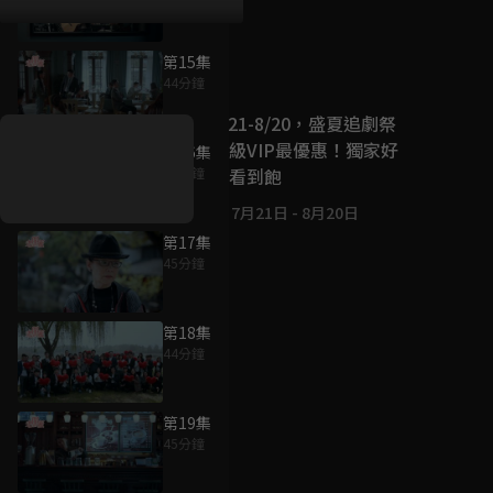
第15集
好康資訊
44分鐘
7/21-8/20，盛夏追劇祭
升級VIP最優惠！獨家好
第16集
戲看到飽
44分鐘
7月21日
-
8月20日
第17集
45分鐘
第18集
44分鐘
第19集
45分鐘