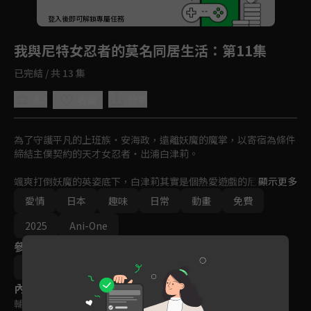
回首頁
登入後即可解鎖專屬任務
Play
我與尼特女忍者的莫名同居生活
：第11集
已完結 / 共 13 集
4.2
分享
收藏
為了守護平凡的上班族・安海政，遠離妖魔的魔掌，以寄宿為條件
締結主僕契約的天才女忍者・出浦白津莉。

颯爽打倒妖魔的英姿底下，白津莉其實是個熱愛遊戲的尼特阿宅。
顯示更多
過著被政寵溺著無所事事的同居生活，這樣的白津莉身邊也集結了
愛情
日本
趣味
日常
動畫
免費
一群獨特的女忍者們。

2025
Ani-One
與尼特阿宅的天才女忍者之間的同居愛情喜劇即將上演！
參與演員
齊藤久
內容標籤
輔導十二歲級