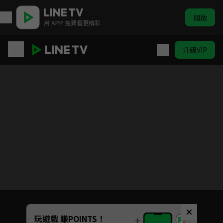
開啟
用 APP 免費看更精彩
升級VIP
我與尼特女忍者的莫名同居生活
目前未允許這部影片在你所在的地區播放
如有不便請見諒
Unmute
玩遊戲 賺POINTS！