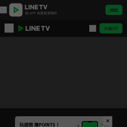
開啟
用 APP 免費看更精彩
升級VIP
離開A級隊伍的我，和從前的弟子往迷宮深處邁進
目前未允許這部影片在你所在的地區播放
如有不便請見諒
Unmute
玩遊戲 賺POINTS！